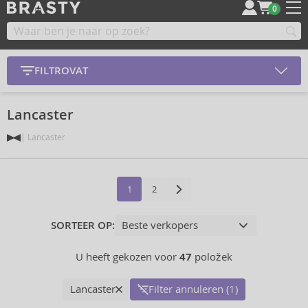
0
FILTROVAT
Lancaster
Lancaster
1
2
SORTEER OP:
U heeft gekozen voor
47
položek
Lancaster
Filter annuleren (1)