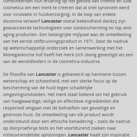
combineerden hun ervaring op het gebied van chemie en luxe
cosmetica om een merk te creëren dat al snel synoniem werd
voor innovatie in huidverzorging. In de loop van enkele
decennia verwierf
Lancaster
vooral bekendheid dankzij zijn
geavanceerde technologieën voor zonbescherming en top anti-
aging producten. Een belangrijke mijlpaal was de ontwikkeling
van het eerste zelfbruiningsproduct in 1971. Door de nadruk
op wetenschappelijk onderzoek en samenwerking met het
Monegaskische hof heeft het merk zich stevig gevestigd als een
van de wereldleiders in de cosmetica-industrie.
De filosofie van
Lancaster
is gebaseerd op harmonie tussen
wetenschap en schoonheid, met een sterke focus op de
bescherming van de huid tegen schadelijke
omgevingsinvloeden. Het merk staat bekend om het gebruik
van hoogwaardige, veilige en effectieve ingrediënten die
respectvol omgaan met de behoeften van gevoelige en
gestreste huid. De ontwikkeling van elk product wordt
ondersteund door een ethische benadering – zoals de nadruk
op dierproefvrije tests en het voortdurend zoeken naar
milieuvriendelijke oplossingen.
Lancaster
haalt zijn inspiratie