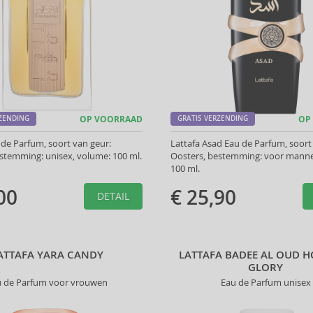
RZENDING
OP VOORRAAD
GRATIS VERZENDING
OP
 de Parfum, soort van geur:
Lattafa Asad Eau de Parfum, soort
stemming: unisex, volume: 100 ml.
Oosters, bestemming: voor manne
100 ml.
00
€ 25,90
DETAIL
ATTAFA YARA CANDY
LATTAFA BADEE AL OUD 
GLORY
u de Parfum voor vrouwen
Eau de Parfum unisex