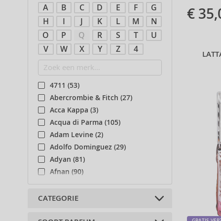
A
B
C
D
E
F
G
€ 35,
H
I
J
K
L
M
N
O
P
Q
R
S
T
U
V
W
X
Y
Z
4
LAT
4711 (53)
Abercrombie & Fitch (27)
Acca Kappa (3)
Acqua di Parma (105)
Adam Levine (2)
Adolfo Dominguez (29)
Adyan (81)
Afnan (90)
Agent Provocateur (13)
Aigner (41)
CATEGORIE
Ajmal (87)
GRATIS VE