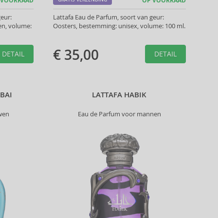
 VOORRAAD
OP VOORRAAD
eur:
Lattafa Eau de Parfum, soort van geur:
n, volume:
Oosters, bestemming: unisex, volume: 100 ml.
€ 35,00
DETAIL
DETAIL
BAI
LATTAFA HABIK
wen
Eau de Parfum voor mannen