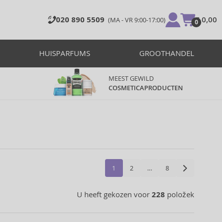
020 890 5509
€ 0,00
(MA - VR 9:00-17:00)
0
HUISPARFUMS
GROOTHANDEL
MEEST GEWILD
COSMETICAPRODUCTEN
1
2
…
8
U heeft gekozen voor
228
položek