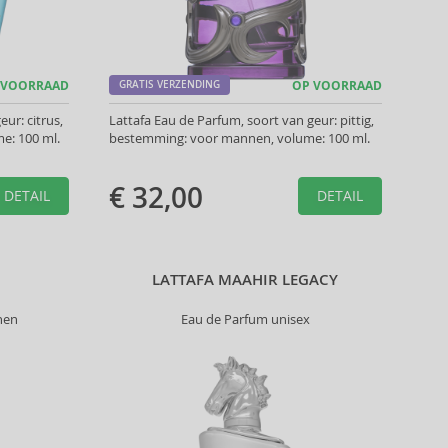
 VOORRAAD
GRATIS VERZENDING
OP VOORRAAD
ur: citrus,
Lattafa Eau de Parfum, soort van geur: pittig,
e: 100 ml.
bestemming: voor mannen, volume: 100 ml.
€ 32,00
DETAIL
DETAIL
LATTAFA MAAHIR LEGACY
nen
Eau de Parfum unisex