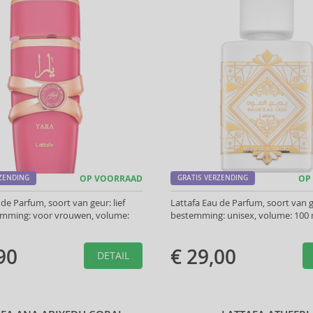
RZENDING
OP VOORRAAD
GRATIS VERZENDING
OP
 de Parfum, soort van geur: lief
Lattafa Eau de Parfum, soort van g
emming: voor vrouwen, volume:
bestemming: unisex, volume: 100 
90
€ 29,00
DETAIL