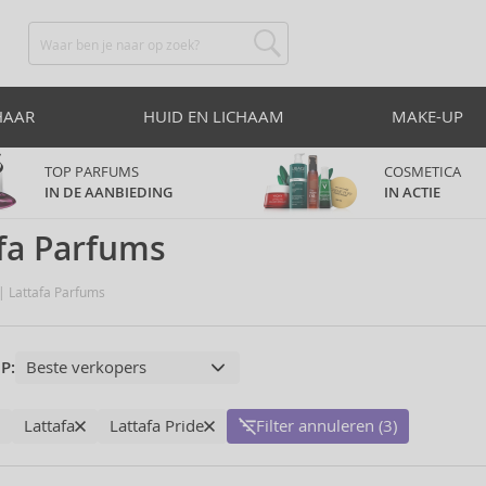
HAAR
HUID EN LICHAAM
MAKE-UP
TOP PARFUMS
COSMETICA
IN DE AANBIEDING
IN ACTIE
fa Parfums
Lattafa Parfums
P:
Lattafa
Lattafa Pride
Filter annuleren (3)