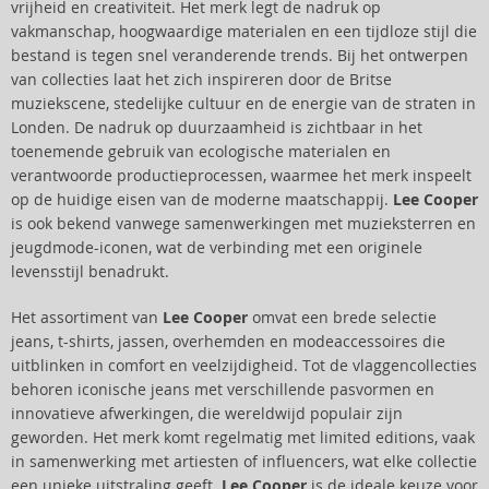
vrijheid en creativiteit. Het merk legt de nadruk op
vakmanschap, hoogwaardige materialen en een tijdloze stijl die
bestand is tegen snel veranderende trends. Bij het ontwerpen
van collecties laat het zich inspireren door de Britse
muziekscene, stedelijke cultuur en de energie van de straten in
Londen. De nadruk op duurzaamheid is zichtbaar in het
toenemende gebruik van ecologische materialen en
verantwoorde productieprocessen, waarmee het merk inspeelt
op de huidige eisen van de moderne maatschappij.
Lee Cooper
is ook bekend vanwege samenwerkingen met muzieksterren en
jeugdmode-iconen, wat de verbinding met een originele
levensstijl benadrukt.
Het assortiment van
Lee Cooper
omvat een brede selectie
jeans, t-shirts, jassen, overhemden en modeaccessoires die
uitblinken in comfort en veelzijdigheid. Tot de vlaggencollecties
behoren iconische jeans met verschillende pasvormen en
innovatieve afwerkingen, die wereldwijd populair zijn
geworden. Het merk komt regelmatig met limited editions, vaak
in samenwerking met artiesten of influencers, wat elke collectie
een unieke uitstraling geeft.
Lee Cooper
is de ideale keuze voor