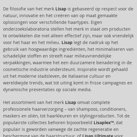
De filosofie van het merk
Lisap
is gebaseerd op respect voor de
natuur, innovatie en het creëren van op maat gemaakte
oplossingen voor verschillende haartypes. Eigen
onderzoekslaboratoria stellen het merk in staat om producten
te ontwikkelen die niet alleen effectief zijn, maar ook vriendelijk
voor het haar en het milieu.
Lisap
legt de nadruk op het
gebruik van hoogwaardige ingrediënten, het minimaliseren van
schadelijke stoffen en streeft naar milieuvriendelijke
verpakkingen, waarmee het een duurzamere benadering in de
cosmetische industrie ondersteunt. Inspiratie wordt gehaald
uit het moderne stadsleven, de Italiaanse cultuur en
wereldwijde trends, wat tot uiting komt in frisse campagnes en
dynamische presentaties op sociale media.
Het assortiment van het merk
Lisap
omvat complete
professionele haarverzorging – van shampoos, conditioners,
maskers en oliën, tot haarkleuren en stylingproducten. Tot de
populairste collecties behoren bijvoorbeeld
Lisaplex™
, dat
populair is geworden vanwege de zachte regeneratie en
bescherming van de haarstructuur, of
Lisap Ultimate
voor