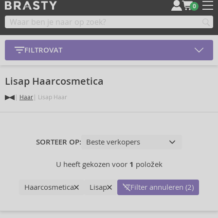
0
FILTROVAT
Lisap Haarcosmetica
Haar
Lisap Haar
SORTEER OP:
U heeft gekozen voor
1
položek
Haarcosmetica
Lisap
Filter annuleren (2)