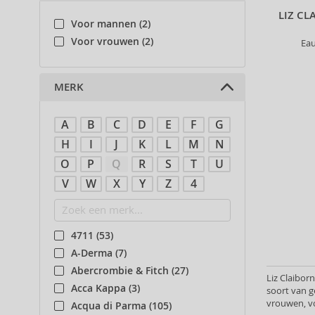
LIZ C
Voor mannen (2)
Voor vrouwen (2)
Eau
MERK
A
B
C
D
E
F
G
H
I
J
K
L
M
N
O
P
Q
R
S
T
U
V
W
X
Y
Z
4
4711 (53)
A-Derma (7)
Abercrombie & Fitch (27)
Liz Claibor
Acca Kappa (3)
soort van 
vrouwen, v
Acqua di Parma (105)