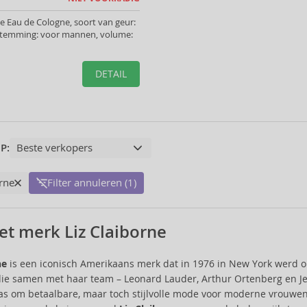
ne Eau de Cologne, soort van geur:
temming: voor mannen, volume:
DETAIL
P:
orne
Filter annuleren (1)
et merk Liz Claiborne
ne
is een iconisch Amerikaans merk dat in 1976 in New York werd op
die samen met haar team – Leonard Lauder, Arthur Ortenberg en J
s om betaalbare, maar toch stijlvolle mode voor moderne vrouwen t