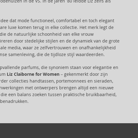
dehuizen in de VS. In de jaren '80 leidde Liz zelfs als
dee dat mode functioneel, comfortabel en toch elegant
re luxe komen terug in elke collectie. Het merk legt de
ie de natuurlijke schoonheid van elke vrouw
ireren door stedelijke stijlen en de dynamiek van de grote
iale media, waar ze zelfvertrouwen en onafhankelijkheid
se samenleving, die de tijdloze stijl waardeerden.
allende parfums, die synoniem staan voor elegantie en
rfum
Liz Claiborne for Women
– gekenmerkt door zijn
erder collecties handtassen, portemonnees en sieraden,
amenwerkingen met ontwerpers brengen altijd een nieuwe
 die een balans zoeken tussen praktische bruikbaarheid,
en benadrukken.