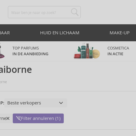
HAAR
HUID EN LICHAAM
MAKE-UP
TOP PARFUMS
COSMETICA
IN DE AANBIEDING
IN ACTIE
laiborne
orne
P:
orne
Filter annuleren (1)