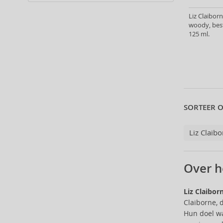
Alter Ego (35)
Liz Claibor
Alterna (148)
woody, bes
Alyssa Ashley (49)
125 ml.
American Crew (80)
Amethyste Professional (1)
Amika (9)
Amouage (75)
Amouroud (1)
Anastasia Beverly Hills (35)
SORTEER O
Andy Warhol (2)
Anfar (61)
Liz Claib
Anfas (1)
Angel Schlesser (35)
Over h
Animale (4)
Anna Sui (22)
Liz Claibor
Annayake (14)
Claiborne, 
Anne Möller (20)
Hun doel wa
Annick Goutal (49)