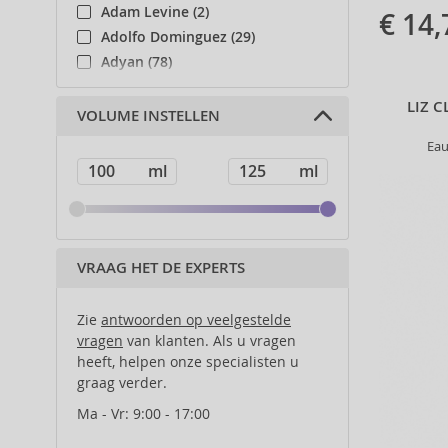
Adam Levine (2)
€ 14,
Adolfo Dominguez (29)
Adyan (78)
Affinage (1)
LIZ 
Afnan (83)
VOLUME INSTELLEN
Agent Provocateur (13)
Eau
Ahava (49)
Aigner (42)
Ajmal (87)
Al Haramain (178)
Al Wataniah (79)
VRAAG HET DE EXPERTS
Alberta Ferretti (1)
Alcina (156)
Zie
antwoorden op veelgestelde
Alexander McQueen (2)
vragen
van klanten. Als u vragen
heeft, helpen onze specialisten u
Alexandre.J (31)
graag verder.
Alfaparf Milano (175)
Alfred Sung (7)
Ma - Vr: 9:00 - 17:00
Alpecin (3)