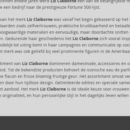
 binnen enkele jaren werd
Liz Claiborne
een van de belangrijkste mo
w een bedrijf naar de prestigieuze Fortune 500-lijst.
e van het merk
Liz Claiborne
was vanaf het begin gebaseerd op het i
Waarden zoals zelfvertrouwen, praktische bruikbaarheid en betaalba
oogwaardige materialen en eenvoudige, maar doordachte snitten d
n. Gedurende haar geschiedenis liet
Liz Claiborne
zich vooral insp
uidelijk tot uiting komt in haar campagnes en communicatie op soc
t merk was ook geliefd bij veel prominente figuren in de Amerikaan
rtiment van
Liz Claiborne
domineren damesmode, accessoires en opv
eid. Tot de bekendste producten behoort de iconische eau de pa
e flacon en frisse bloemig-fruitige geur. Het assortiment omvat v
ken door hun tijdloze design. Gelimiteerde edities en speciale s
het aanbod. Het merk
Liz Claiborne
is de ideale keuze voor vrouwen
 originaliteit, en hun persoonlijke stijl in het dagelijks leven will