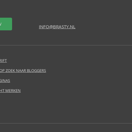
W
INFO@BRASTY.NL
RIFT
 OP ZOEK NAAR BLOGGERS
GINAS
HT MERKEN