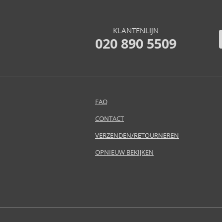
ASP (2)
Atkinsons (32)
KLANTENLIJN
Atopalm (7)
020 890 5509
Aveda (61)
Avène (32)
Avril Lavigne (9)
Axe (4)
Axis-Y (13)
FAQ
Azha (37)
CONTACT
Babor (20)
Baby Boom (4)
VERZENDEN/RETOURNEREN
Baldessarini (35)
OPNIEUW BEKIJKEN
Baldinini (1)
Balenciaga (3)
Balmain (7)
Banana Republic (47)
Banbu (1)
Barulab (6)