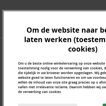
Bath & Body Works (61)
Batiste (32)
Beauty of Joseon (24)
Bebe (11)
Om de website naar b
Benefit (45)
Benetton (58)
laten werken (toeste
Bentley (25)
Berani (14)
cookies)
Beter (7)
Betsey Johnson (1)
Om u de beste online winkelervaring op onze website
Betty Boop (3)
toestemming nodig voor de verwerking van cookies, d
Beverly Hills Polo Club (11)
die tijdelijk in uw browser worden opgeslagen. Wij g
Beyonce (21)
website goed te laten functioneren en om uw voorkeu
Bijan (3)
willen de inhoud van onze site graag precies op u afs
vallen met irrelevante reclame. Daarom hebben wij 
Bill Blass (4)
de verwerking van cookies
Billie Eilish (5)
Bio-Oil (2)
Biodance (7)