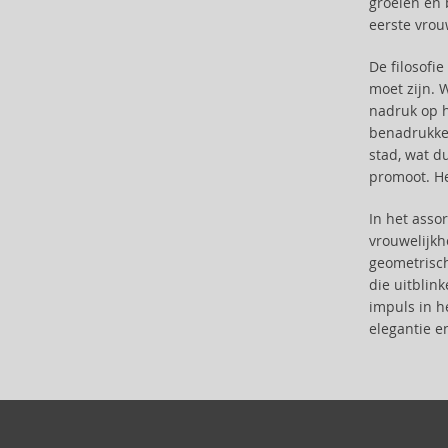
groeien en
Antonio Banderas (69)
eerste vrou
Antonio Puig (8)
Anua (29)
De filosofi
moet zijn. 
Apivita (64)
nadruk op h
Apothecary87 (5)
benadrukke
Aquolina (30)
stad, wat d
Arabiyat Prestige (68)
promoot. He
Aramis (14)
Ard Al Zaafaran (21)
In het asso
vrouwelijkh
Ardell (52)
geometrisch
Ariana Grande (18)
die uitblin
Aristocrazy (4)
impuls in 
Armaf (283)
elegantie en
Armand Basi (19)
Armani (Giorgio Armani) (21)
Artdeco (159)
Artègo (67)
Asdaaf (29)