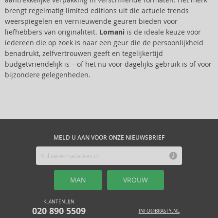
aantrekkelijke verpakking in verschillende formaten. Het merk
brengt regelmatig limited editions uit die actuele trends
weerspiegelen en vernieuwende geuren bieden voor
liefhebbers van originaliteit.
Lomani
is de ideale keuze voor
iedereen die op zoek is naar een geur die de persoonlijkheid
benadrukt, zelfvertrouwen geeft en tegelijkertijd
budgetvriendelijk is – of het nu voor dagelijks gebruik is of voor
bijzondere gelegenheden.
MELD U AAN VOOR ONZE NIEUWSBRIEF
MAN
VROUW
KLANTENLIJN
020 890 5509
INFO@BRASTY.NL