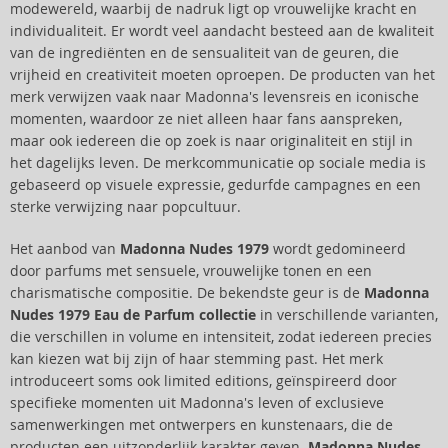
modewereld, waarbij de nadruk ligt op vrouwelijke kracht en
individualiteit. Er wordt veel aandacht besteed aan de kwaliteit
van de ingrediënten en de sensualiteit van de geuren, die
vrijheid en creativiteit moeten oproepen. De producten van het
merk verwijzen vaak naar Madonna's levensreis en iconische
momenten, waardoor ze niet alleen haar fans aanspreken,
maar ook iedereen die op zoek is naar originaliteit en stijl in
het dagelijks leven. De merkcommunicatie op sociale media is
gebaseerd op visuele expressie, gedurfde campagnes en een
sterke verwijzing naar popcultuur.
Het aanbod van
Madonna Nudes 1979
wordt gedomineerd
door parfums met sensuele, vrouwelijke tonen en een
charismatische compositie. De bekendste geur is de
Madonna
Nudes 1979 Eau de Parfum collectie
in verschillende varianten,
die verschillen in volume en intensiteit, zodat iedereen precies
kan kiezen wat bij zijn of haar stemming past. Het merk
introduceert soms ook limited editions, geïnspireerd door
specifieke momenten uit Madonna's leven of exclusieve
samenwerkingen met ontwerpers en kunstenaars, die de
producten een uitzonderlijk karakter geven.
Madonna Nudes