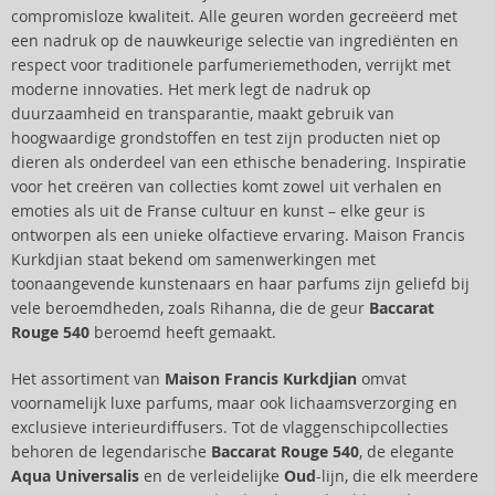
compromisloze kwaliteit. Alle geuren worden gecreëerd met
een nadruk op de nauwkeurige selectie van ingrediënten en
respect voor traditionele parfumeriemethoden, verrijkt met
moderne innovaties. Het merk legt de nadruk op
duurzaamheid en transparantie, maakt gebruik van
hoogwaardige grondstoffen en test zijn producten niet op
dieren als onderdeel van een ethische benadering. Inspiratie
voor het creëren van collecties komt zowel uit verhalen en
emoties als uit de Franse cultuur en kunst – elke geur is
ontworpen als een unieke olfactieve ervaring. Maison Francis
Kurkdjian staat bekend om samenwerkingen met
toonaangevende kunstenaars en haar parfums zijn geliefd bij
vele beroemdheden, zoals Rihanna, die de geur
Baccarat
Rouge 540
beroemd heeft gemaakt.
Het assortiment van
Maison Francis Kurkdjian
omvat
voornamelijk luxe parfums, maar ook lichaamsverzorging en
exclusieve interieurdiffusers. Tot de vlaggenschipcollecties
behoren de legendarische
Baccarat Rouge 540
, de elegante
Aqua Universalis
en de verleidelijke
Oud
-lijn, die elk meerdere