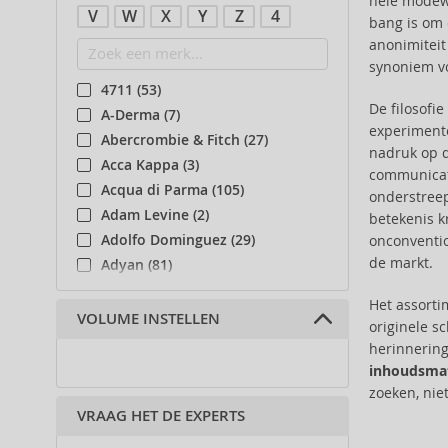
hele modewe
V
W
X
Y
Z
4
bang is om 
anonimiteit
synoniem vo
4711 (53)
De filosofi
A-Derma (7)
experimente
Abercrombie & Fitch (27)
nadruk op d
Acca Kappa (3)
communicati
Acqua di Parma (105)
onderstreep
Adam Levine (2)
betekenis k
Adolfo Dominguez (29)
onconventio
de markt.
Adyan (81)
Affinage (1)
Het assort
Afnan (90)
VOLUME INSTELLEN
originele s
Agent Provocateur (13)
herinnering
Ahava (49)
inhoudsma
Aigner (41)
zoeken, nie
VRAAG HET DE EXPERTS
Ajmal (87)
Al Haramain (182)