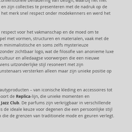
nventionele benadering van design, waarbij het niet
en zijn collecties te presenteren met de nadruk op de
rf het merk snel respect onder modekenners en werd het
t, respect voor het vakmanschap en de moed om te
spel met vormen, structuren en materialen, vaak met de
n minimalistische en soms zelfs mysterieuze
 zonder zichtbaar logo, wat de filosofie van anonieme luxe
ke cultuur en alledaagse voorwerpen die een nieuwe
ns uitzonderlijke stijl resoneert met zijn
stenaars versterken alleen maar zijn unieke positie op
utyproducten – van iconische kleding en accessoires tot
hoort de
Replica
-lijn, die unieke momenten en
f
Jazz Club
. De parfums zijn verkrijgbaar in verschillende
is de ideale keuze voor degenen die een persoonlijke stijl
n die de grenzen van traditionele mode en geuren verlegt.