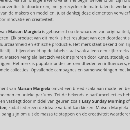
reld. Maison Margiela werd vanaf het begin beroemd om zijn onco
conventies te doorbreken, met gerecycleerde materialen te werken 
 van de makers en modellen. Juist dankzij deze elementen verwie
or innovatie en creativiteit.
e van
Maison Margiela
is gebaseerd op de waarden van originalitei
ren. Elk product van dit merk is het resultaat van een doordacht 
uurzaamheid en ethische productie. Het merk staat bekend om zij
estijl – bijvoorbeeld op de labels staat vaak alleen een cijferreeks
t. Maison Margiela laat zich vaak inspireren door kunst, stedelij
rijgen. Het merk is populair onder beroemdheden en influencers, wie
nele collecties. Opvallende campagnes en samenwerkingen met kun
iment van
Maison Margiela
omvat een breed scala aan mode- en bea
choenen en unieke parfums. Tot de bekendste parfumcollecties be
en vastlegt door middel van geuren zoals
Lazy Sunday Morning
o
ten
, zodat iedereen de ideale variant kan kiezen. Maison Margiela 
t bang zijn om uit de massa te stappen en de creativiteit waardere