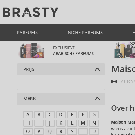
PARFUMS
NICHE PARFUMS
EXCLUSIEVE
ARABISCHE PARFUMS
Mais
PRIJS
Maison M
MERK
Over h
A
B
C
D
E
F
G
Maison Mar
H
I
J
K
L
M
N
wiens avant
O
P
Q
R
S
T
U