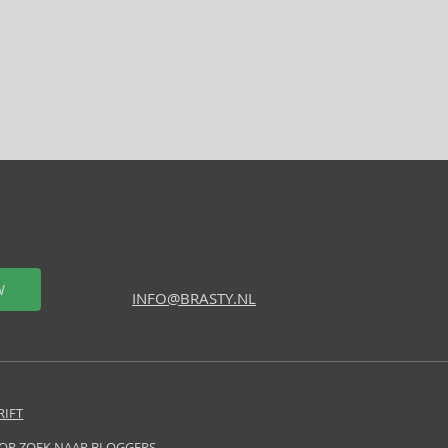
W
INFO@BRASTY.NL
RIFT
 OP ZOEK NAAR BLOGGERS