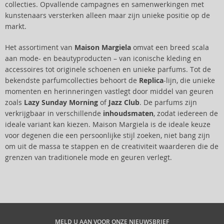
collecties. Opvallende campagnes en samenwerkingen met
kunstenaars versterken alleen maar zijn unieke positie op de
markt.
Het assortiment van
Maison Margiela
omvat een breed scala
aan mode- en beautyproducten – van iconische kleding en
accessoires tot originele schoenen en unieke parfums. Tot de
bekendste parfumcollecties behoort de
Replica
-lijn, die unieke
momenten en herinneringen vastlegt door middel van geuren
zoals
Lazy Sunday Morning
of
Jazz Club
. De parfums zijn
verkrijgbaar in verschillende
inhoudsmaten
, zodat iedereen de
ideale variant kan kiezen. Maison Margiela is de ideale keuze
voor degenen die een persoonlijke stijl zoeken, niet bang zijn
om uit de massa te stappen en de creativiteit waarderen die de
grenzen van traditionele mode en geuren verlegt.
MELD U AAN VOOR ONZE NIEUWSBRIEF