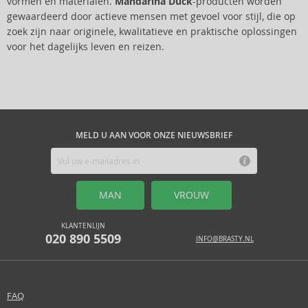
vormen en materialen.
Mandarina Duck
-producten worden
gewaardeerd door actieve mensen met gevoel voor stijl, die op
zoek zijn naar originele, kwalitatieve en praktische oplossingen
voor het dagelijks leven en reizen.
MELD U AAN VOOR ONZE NIEUWSBRIEF
MAN
VROUW
KLANTENLIJN
020 890 5509
INFO@BRASTY.NL
FAQ