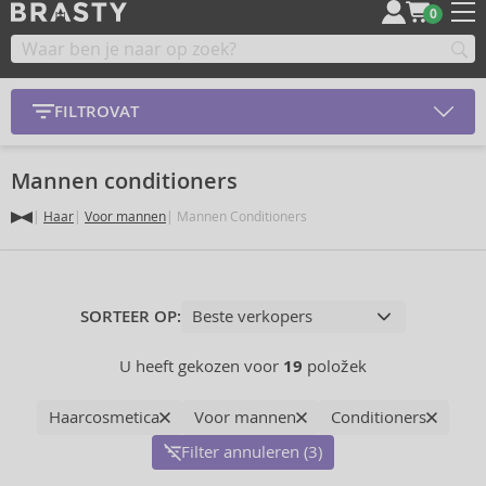
0
FILTROVAT
Mannen conditioners
Haar
Voor mannen
Mannen Conditioners
SORTEER OP:
U heeft gekozen voor
19
položek
Haarcosmetica
Voor mannen
Conditioners
Filter annuleren (3)