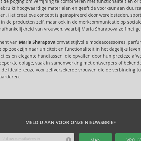
t de poging om verfijning te combineren met functionaliteit en ori
gebruikt hoogwaardige materialen en geeft de voorkeur aan duur
en. Het creatieve concept is geïnspireerd door wereldsteden, sporti
s in de producten zelf, maar ook in de merkcommunicatie op soci
nafhankelijkheid van vrouwen, waarbij Maria Sharapova zelf het g
iment van
Maria Sharapova
omvat stijlvolle modeaccessoires, parfu
op zoek zijn naar uniciteit en functionaliteit in het dagelijks leve
cties en elegante handtassen, die opvallen door hun precieze afwer
 beperkte oplage, vaak in samenwerking met ontwerpers of bekende p
is de ideale keuze voor zelfverzekerde vrouwen die de verbinding t
aarderen.
MELD U AAN VOOR ONZE NIEUWSBRIEF
MAN
VROU