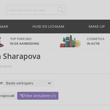
HAAR
HUID EN LICHAAM
MAKE-UP
TOP PARFUMS
COSMETICA
IN DE AANBIEDING
IN ACTIE
a Sharapova
harapova
P:
arapova
Filter annuleren (1)