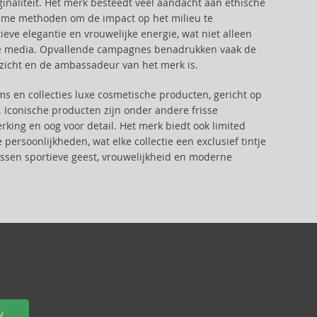
ginaliteit. Het merk besteedt veel aandacht aan ethische
zame methoden om de impact op het milieu te
eve elegantie en vrouwelijke energie, wat niet alleen
ale media. Opvallende campagnes benadrukken vaak de
ezicht en de ambassadeur van het merk is.
ms en collecties luxe cosmetische producten, gericht op
n. Iconische producten zijn onder andere frisse
king en oog voor detail. Het merk biedt ook limited
ersoonlijkheden, wat elke collectie een exclusief tintje
ussen sportieve geest, vrouwelijkheid en moderne
W