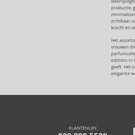
weerspiegel
Alterna (148)
productie, 
Alyssa Ashley (50)
minimaliser
American Crew (80)
zichtbaar i
Amethyste Professional (1)
kracht en o
Amika (9)
Het assort
Amouage (75)
vrouwen die 
Amouroud (1)
parfumcolle
Anastasia Beverly Hills (35)
editions in
Andy Warhol (2)
geeft. Het 
Anfar (61)
elegantie w
Anfas (1)
Angel Schlesser (35)
Animale (4)
Anna Sui (22)
Annayake (14)
Anne Möller (20)
Annick Goutal (49)
KLANTENLIJN
Antonio Banderas (69)