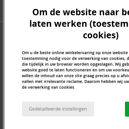
Atkinsons (31)
Om de website naar b
Atopalm (7)
Aveda (61)
laten werken (toeste
Avène (32)
cookies)
Avril Lavigne (9)
Axe (4)
Axis-Y (13)
Om u de beste online winkelervaring op onze website
Azha (37)
toestemming nodig voor de verwerking van cookies, d
Babor (20)
die tijdelijk in uw browser worden opgeslagen. Wij g
website goed te laten functioneren en om uw voorkeu
Baby Boom (4)
willen de inhoud van onze site graag precies op u afs
Baldessarini (35)
vallen met irrelevante reclame. Daarom hebben wij 
Baldinini (1)
de verwerking van cookies
Balenciaga (3)
Balmain (7)
Banana Republic (47)
Gedetailleerde instellingen
Banbu (1)
Barulab (6)
Bath & Body Works (61)