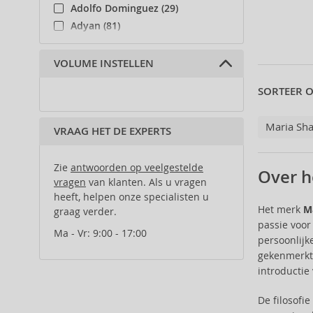
Adolfo Dominguez (29)
Adyan (81)
Affinage (1)
Afnan (90)
VOLUME INSTELLEN
Agent Provocateur (13)
SORTEER O
Ahava (49)
Aigner (42)
Maria Sh
VRAAG HET DE EXPERTS
Ajmal (89)
Al Haramain (182)
Al Wataniah (82)
Zie
antwoorden op veelgestelde
Over h
vragen
van klanten. Als u vragen
Alberta Ferretti (1)
heeft, helpen onze specialisten u
Alcina (156)
Het merk
M
graag verder.
Alexander McQueen (2)
passie voor
Ma - Vr: 9:00 - 17:00
Alexandre.J (31)
persoonlijk
Alfaparf Milano (175)
gekenmerkt 
Alfred Sung (7)
introductie
Alpecin (3)
De filosofi
Alter Ego (35)