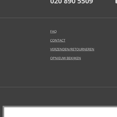
020 890 5509
Antonio Puig (8)
Anua (29)
Apivita (64)
Apothecary87 (5)
Aquolina (30)
FAQ
Arabiyat Prestige (68)
CONTACT
Aramis (14)
VERZENDEN/RETOURNEREN
Ard Al Zaafaran (21)
Ardell (52)
OPNIEUW BEKIJKEN
Ariana Grande (18)
Aristocrazy (4)
Armaf (286)
Armand Basi (20)
Armani (Giorgio Armani) (21)
Artdeco (159)
Artègo (67)
Asdaaf (30)
ASP (2)