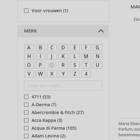
MAR
Voor vrouwen (1)
Ea
MERK
A
B
C
D
E
F
G
H
I
J
K
L
M
N
O
P
Q
R
S
T
U
V
W
X
Y
Z
4
4711 (53)
A-Derma (7)
Abercrombie & Fitch (27)
Acca Kappa (3)
Maria Shar
Acqua di Parma (105)
Parfum, soo
bestemming
Adam Levine (2)