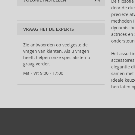
VOLUME INSTELLEN
De filosofi
100 ml (2)
iriswortels (1)
Anfar (61)
orchidee (1)
door de dur
patchoeli (1)
Anfas (1)
rozen (1)
precieze af
muskus (1)
Angel Schlesser (35)
tuberoos (1)
methoden in
vanille (1)
Animale (4)
dynamische 
VRAAG HET DE EXPERTS
Anna Sui (22)
actrices en
Annayake (14)
ondersteun
Zie
antwoorden op veelgestelde
Annick Goutal (49)
vragen
van klanten. Als u vragen
Het assort
Antonio Banderas (69)
heeft, helpen onze specialisten u
accessoires
Antonio Puig (8)
graag verder.
elegantie d
Aquolina (30)
Ma - Vr: 9:00 - 17:00
samen met t
Arabiyat Prestige (68)
ideale keuz
Aramis (14)
hen laten o
Ard Al Zaafaran (21)
Ariana Grande (18)
Aristocrazy (4)
Armaf (283)
Armand Basi (19)
Asdaaf (29)