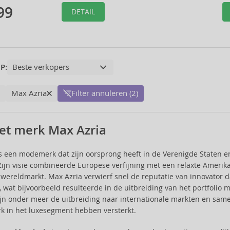
99
DETAIL
P:
Max Azria
Filter annuleren (2)
et merk Max Azria
s een modemerk dat zijn oorsprong heeft in de Verenigde Staten e
Zijn visie combineerde Europese verfijning met een relaxte Amerikaa
wereldmarkt. Max Azria verwierf snel de reputatie van innovator d
, wat bijvoorbeeld resulteerde in de uitbreiding van het portfoli
ijn onder meer de uitbreiding naar internationale markten en sa
k in het luxesegment hebben versterkt.