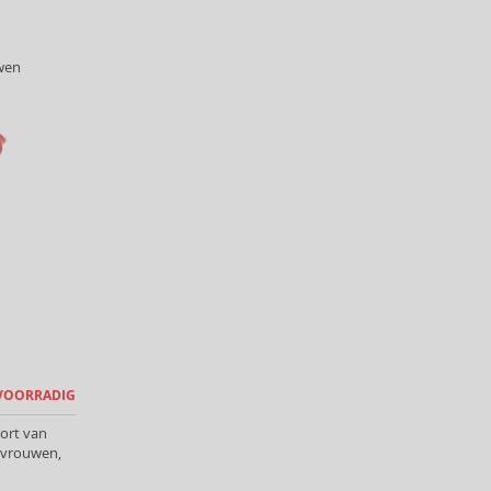
wen
 VOORRADIG
ort van
 vrouwen,