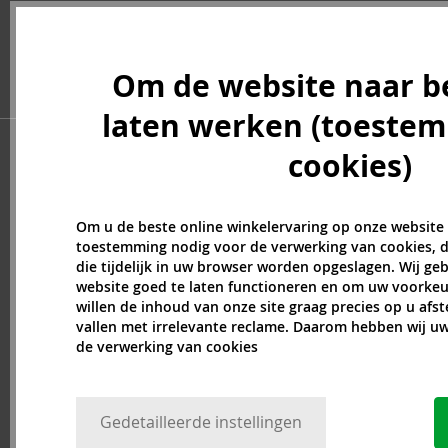
Billie Eilish (5)
Blumarine (4)
Bob Mackie (2)
Om de website naar b
Bond No. 9 (82)
Boucheron (37)
laten werken (toeste
Bourjois (1)
cookies)
Britney Spears (41)
Brut (1)
Bugatti (4)
Om u de beste online winkelervaring op onze website
Byblos (10)
toestemming nodig voor de verwerking van cookies, d
Cadillac (3)
die tijdelijk in uw browser worden opgeslagen. Wij g
website goed te laten functioneren en om uw voorkeu
Caesars (1)
willen de inhoud van onze site graag precies op u afs
Calvin Klein (7)
vallen met irrelevante reclame. Daarom hebben wij 
Camara (33)
de verwerking van cookies
Caramelo (1)
Carner Barcelona (1)
Caron (15)
Gedetailleerde instellingen
Carrera (9)