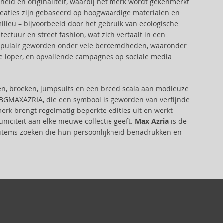
heid en originaliteit, waarbij het merk wordt gekenmerkt
eaties zijn gebaseerd op hoogwaardige materialen en
ilieu – bijvoorbeeld door het gebruik van ecologische
ectuur en street fashion, wat zich vertaalt in een
s populair geworden onder vele beroemdheden, waaronder
e loper, en opvallende campagnes op sociale media
ken, broeken, jumpsuits en een breed scala aan modieuze
 BCBGMAXAZRIA, die een symbool is geworden van verfijnde
erk brengt regelmatig beperkte edities uit en werkt
iciteit aan elke nieuwe collectie geeft.
Max Azria
is de
de-items zoeken die hun persoonlijkheid benadrukken en