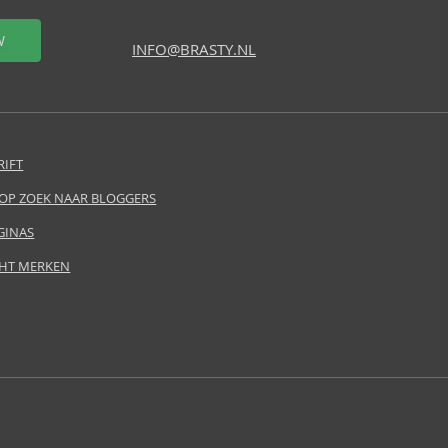
W
INFO@BRASTY.NL
RIFT
 OP ZOEK NAAR BLOGGERS
GINAS
HT MERKEN