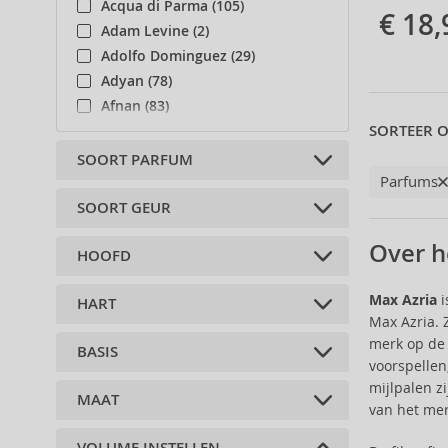
Acqua di Parma (105)
€ 18,
Adam Levine (2)
Adolfo Dominguez (29)
Adyan (78)
Afnan (83)
SORTEER O
Agent Provocateur (13)
Aigner (41)
SOORT PARFUM
Parfums
Ajmal (87)
Al Haramain (178)
SOORT GEUR
Geparfumeerde wateren (2)
Al Wataniah (79)
Over h
HOOFD
Alberta Ferretti (1)
Bloemen (1)
Alexander McQueen (2)
Oosters (1)
Max Azria
i
HART
Alexandre.J (31)
bergamot (1)
Max Azria. 
Alfred Sung (7)
zwarte peper (1)
merk op de 
BASIS
Alyssa Ashley (49)
Jasmine (2)
rood fruit (1)
voorspellen
Amouage (75)
violet (1)
aardbei (1)
mijlpalen z
MAAT
sandelhout (2)
Amouroud (1)
kardemom (1)
lychee (1)
van het mer
ambergris (1)
Andy Warhol (2)
lelietjes-van-dalen (1)
kers (1)