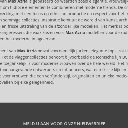
e van
Max Azria
is gebaseerd op waarden zoals elegantie, vrouwelijk
f om tijdloze elementen te combineren met moderne trends. De cr
werking, met een focus op ethische productie en respect voor het m
 sommige collecties. Inspiratie komt uit de wereld van kunst, archit
en frisse uitstraling van de afzonderlijke modellen. Het merk i
 zangeressen, die vaak kiezen voor
Max Azria
-modellen voor de rod
en het moderne imago ervan.
iment van
Max Azria
omvat voornamelijk jurken, elegante tops, rok
. Tot de vlaggencollecties behoort bijvoorbeeld de iconische lijn
ie toegankelijk is voor moderne vrouwen over de hele wereld. Het m
oonaangevende ontwerpers en influencers, wat een frisse kijk en un
e voor vrouwen die een verfijnde stijl, originaliteit en unieke mo
pvallen bij elke gelegenheid.
MELD U AAN VOOR ONZE NIEUWSBRIEF