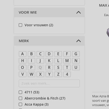
MAX 
VOOR WIE
Ea
Voor vrouwen (2)
MERK
A
B
C
D
E
F
G
H
I
J
K
L
M
N
O
P
Q
R
S
T
U
V
W
X
Y
Z
4
4711 (53)
Max Azria 
Abercrombie & Fitch (27)
soort van g
Acca Kappa (3)
vrouwen, v