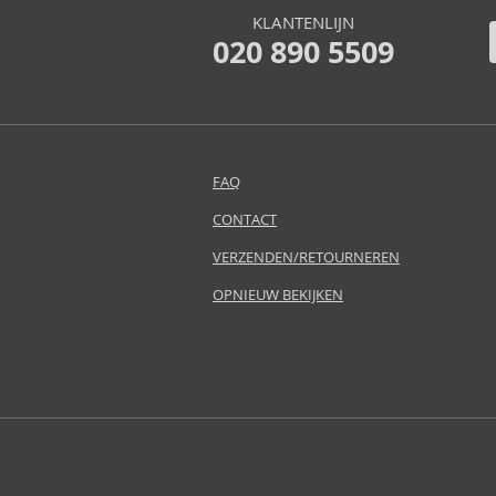
Atkinsons (31)
KLANTENLIJN
Avril Lavigne (9)
020 890 5509
Azha (37)
Baldessarini (35)
Baldinini (1)
Balenciaga (3)
Balmain (7)
FAQ
Banana Republic (47)
CONTACT
Bath & Body Works (61)
VERZENDEN/RETOURNEREN
Bebe (11)
Benetton (58)
OPNIEUW BEKIJKEN
Bentley (25)
Betsey Johnson (1)
Betty Boop (3)
Beverly Hills Polo Club (11)
Beyonce (21)
Bijan (3)
Bill Blass (4)