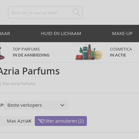
HAAR
HUID EN LICHAAM
MAKE-UP
TOP PARFUMS
COSMETICA
IN DE AANBIEDING
IN ACTIE
Azria Parfums
Max Azria Parfums
P:
Max Azria
Filter annuleren (2)