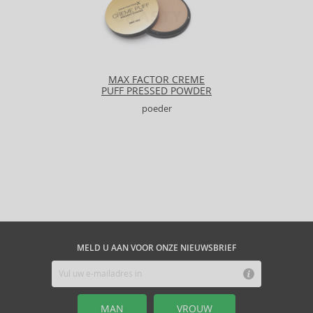
De
Max Factor Creme Puff
poeder is ontworpen om de huidtint te
STEL EEN VRAAG
egaliseren en een fluweelzachte matte finish te geven. De fijne textuur is
gemakkelijk aan te brengen en zorgt voor een langdurig effect zonder
zware sensatie. Dit product is ideaal voor dagelijks gebruik, maar ook
Onderwerp
voor speciale gelegenheden wanneer je er foutloos uit wilt zien. Dankzij
zijn veelzijdigheid en kwaliteit is deze poeder een favoriete keuze van
MAX FACTOR CREME
veel vrouwen die op zoek zijn naar een betrouwbare en effectieve
PUFF PRESSED POWDER
manier om hun uiterlijk te verbeteren.
Uw naam
poeder
Actieve stoffen
Microfijne pigmenten
- Zorgen voor een gelijkmatige
E-mail/telefoon
dekking en natuurlijke uitstraling.
Matterende ingrediënten
- Helpen de glans te
Onderzoek
beheersen en houden de huid mat.
Effecten
MELD U AAN VOOR ONZE NIEUWSBRIEF
Egalisatie
- Egaliseert de huidtint voor een natuurlijke
uitstraling.
Matte finish
- Houdt de huid de hele dag glansvrij.
MAN
VROUW