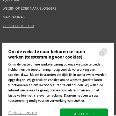
Maat
14 g
Huid type
Normaal
WE ZIJN OP ZOEK NAAR BLOGGERS
Effect
Eenwording
MAP PAGINAS
Category
Gezicht
VERKOCHT MERKEN
Veiligheidswaarschuwing:
Buiten het bereik van kinderen houden., Gebruik het product alleen op de
Om de website naar behoren te laten
manier en voor het doel dat door de fabrikant is aangegeven.
werken (toestemming voor cookies)
Fabrikant/importeur:
Om u de beste online winkelervaring op onze website te bieden,
hebben wij uw toestemming nodig voor de verwerking van
Coty Inc.
www.coty.com
cookies, d.w.z. kleine bestanden die tijdelijk in uw browser worden
opgeslagen. Wij gebruiken cookies om de website goed te laten
functioneren en om uw voorkeuren te onthouden. Wij willen de
EAN:
3616302748730
inhoud van onze site graag precies op u afstemmen en u niet
lastig vallen met irrelevante reclame. Daarom hebben wij uw
Verklarende woordenlijst
toestemming nodig voor de verwerking van cookies
Gedetailleerde
ACCEPTEER