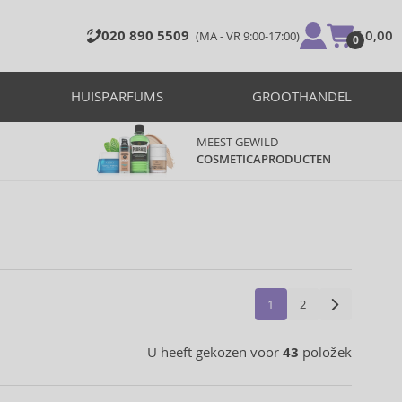
020 890 5509
€ 0,00
(MA - VR 9:00-17:00)
0
HUISPARFUMS
GROOTHANDEL
MEEST GEWILD
COSMETICAPRODUCTEN
1
2
U heeft gekozen voor
43
položek