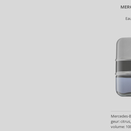
Estee Lauder (2)
MERC
Etat Libre d’Orange (2)
Faberge (8)
Ea
Fcuk (10)
Fendi (2)
Ferrari (33)
Floris (5)
Franck Olivier (22)
French Avenue (19)
Gas (1)
Geoffrey Beene (2)
Gianfranco Ferré (5)
Giorgio (4)
Giorgio Beverly Hills (4)
Givenchy (43)
Grandeur (18)
Mercedes-Be
Guerlain (32)
geur: citru
Guess (26)
volume: 100