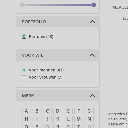
MERCED
Ea
PORTFOLIO
Parfums (43)
VOOR WIE
Voor mannen (43)
Voor vrouwen (7)
MERK
A
B
C
D
E
F
G
Mercedes-B
H
I
J
K
L
M
N
de Toilette
bestemming
O
P
Q
R
S
T
U