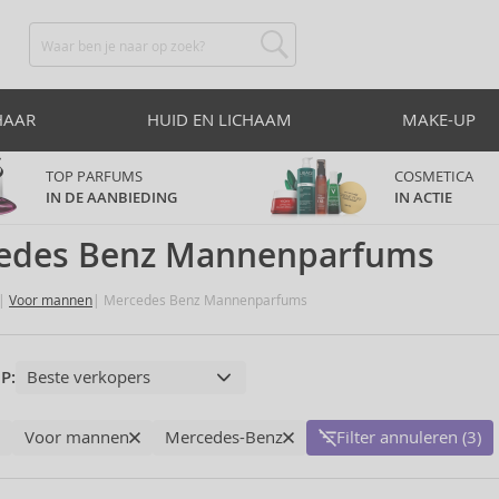
HAAR
HUID EN LICHAAM
MAKE-UP
TOP PARFUMS
COSMETICA
IN DE AANBIEDING
IN ACTIE
edes Benz Mannenparfums
Voor mannen
Mercedes Benz Mannenparfums
P:
Voor mannen
Mercedes-Benz
Filter annuleren (3)