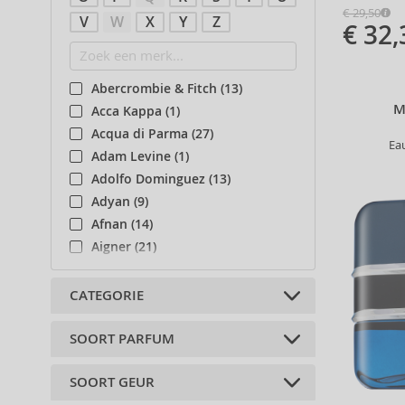
€ 29,50
V
W
X
Y
Z
€ 32,
Abercrombie & Fitch (13)
M
Acca Kappa (1)
Acqua di Parma (27)
Ea
Adam Levine (1)
Adolfo Dominguez (13)
Adyan (9)
Afnan (14)
Aigner (21)
Ajmal (19)
Al Haramain (21)
CATEGORIE
Al Wataniah (14)
Alexandre.J (3)
SOORT PARFUM
Navulbaar (1)
Alfred Sung (2)
Navullen (1)
SOORT GEUR
Alyssa Ashley (3)
Geparfumeerde wateren (14)
Lichaamsaccessoires (2)