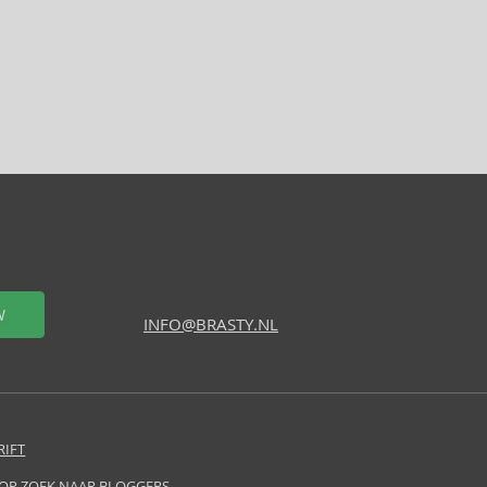
W
INFO@BRASTY.NL
RIFT
 OP ZOEK NAAR BLOGGERS