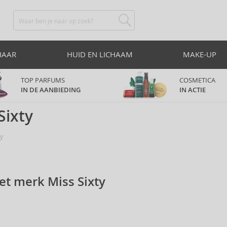
HAAR
HUID EN LICHAAM
MAKE-UP
TOP PARFUMS
COSMETICA
IN DE AANBIEDING
IN ACTIE
Sixty
ty
et merk Miss Sixty