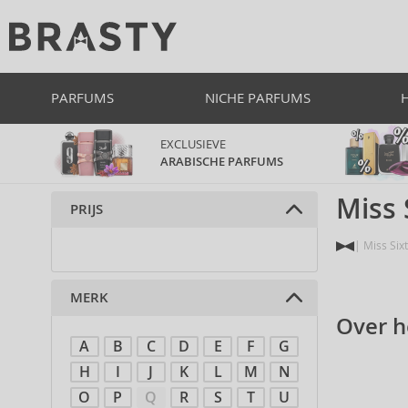
PARFUMS
NICHE PARFUMS
EXCLUSIEVE
ARABISCHE PARFUMS
Miss 
PRIJS
Miss Six
MERK
Over h
A
B
C
D
E
F
G
H
I
J
K
L
M
N
O
P
Q
R
S
T
U