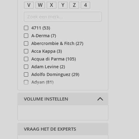
V
W
X
Y
Z
4
4711 (53)
A-Derma (7)
Abercrombie & Fitch (27)
Acca Kappa (3)
Acqua di Parma (105)
Adam Levine (2)
Adolfo Dominguez (29)
Adyan (81)
Affinage (1)
Afnan (90)
VOLUME INSTELLEN
Agent Provocateur (13)
Ahava (49)
Aigner (41)
VRAAG HET DE EXPERTS
Ajmal (87)
Al Haramain (182)