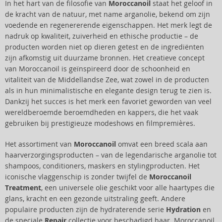
In het hart van de filosofie van
Moroccanoil
staat het geloof in
de kracht van de natuur, met name arganolie, bekend om zijn
voedende en regenererende eigenschappen. Het merk legt de
nadruk op kwaliteit, zuiverheid en ethische productie – de
producten worden niet op dieren getest en de ingrediënten
zijn afkomstig uit duurzame bronnen. Het creatieve concept
van Moroccanoil is geïnspireerd door de schoonheid en
vitaliteit van de Middellandse Zee, wat zowel in de producten
als in hun minimalistische en elegante design terug te zien is.
Dankzij het succes is het merk een favoriet geworden van veel
wereldberoemde beroemdheden en kappers, die het vaak
gebruiken bij prestigieuze modeshows en filmpremières.
Het assortiment van
Moroccanoil
omvat een breed scala aan
haarverzorgingsproducten – van de legendarische arganolie tot
shampoos, conditioners, maskers en stylingproducten. Het
iconische vlaggenschip is zonder twijfel de
Moroccanoil
Treatment
, een universele olie geschikt voor alle haartypes die
glans, kracht en een gezonde uitstraling geeft. Andere
populaire producten zijn de hydraterende serie
Hydration
en
de speciale
Repair
collectie voor beschadigd haar. Moroccanoil