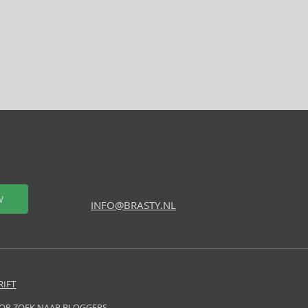
W
INFO@BRASTY.NL
RIFT
 OP ZOEK NAAR BLOGGERS