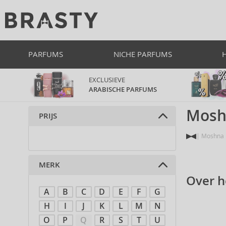
PARFUMS
NICHE PARFUMS
EXCLUSIEVE
ARABISCHE PARFUMS
Mosh
PRIJS
Moshna
MERK
Over 
A
B
C
D
E
F
G
H
I
J
K
L
M
N
O
P
Q
R
S
T
U