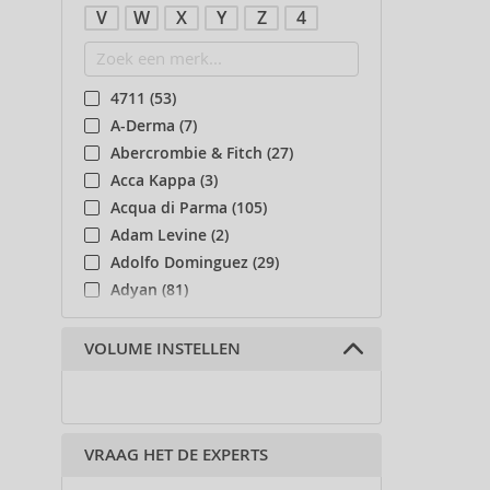
V
W
X
Y
Z
4
4711 (53)
A-Derma (7)
Abercrombie & Fitch (27)
Acca Kappa (3)
Acqua di Parma (105)
Adam Levine (2)
Adolfo Dominguez (29)
Adyan (81)
Affinage (1)
Afnan (90)
VOLUME INSTELLEN
Agent Provocateur (13)
Ahava (49)
Aigner (42)
VRAAG HET DE EXPERTS
Ajmal (87)
Al Haramain (182)