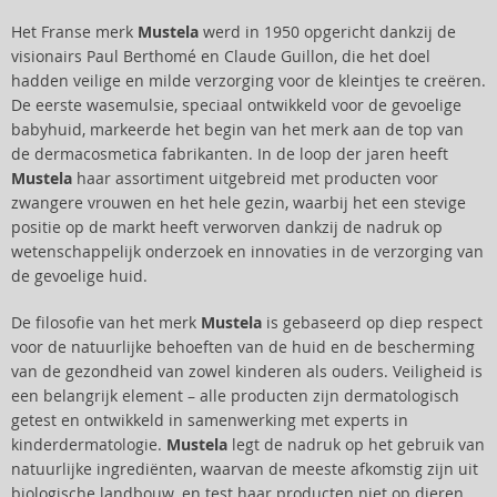
Het Franse merk
Mustela
werd in 1950 opgericht dankzij de
visionairs Paul Berthomé en Claude Guillon, die het doel
hadden veilige en milde verzorging voor de kleintjes te creëren.
De eerste wasemulsie, speciaal ontwikkeld voor de gevoelige
babyhuid, markeerde het begin van het merk aan de top van
de dermacosmetica fabrikanten. In de loop der jaren heeft
Mustela
haar assortiment uitgebreid met producten voor
zwangere vrouwen en het hele gezin, waarbij het een stevige
positie op de markt heeft verworven dankzij de nadruk op
wetenschappelijk onderzoek en innovaties in de verzorging van
de gevoelige huid.
De filosofie van het merk
Mustela
is gebaseerd op diep respect
voor de natuurlijke behoeften van de huid en de bescherming
van de gezondheid van zowel kinderen als ouders. Veiligheid is
een belangrijk element – alle producten zijn dermatologisch
getest en ontwikkeld in samenwerking met experts in
kinderdermatologie.
Mustela
legt de nadruk op het gebruik van
natuurlijke ingrediënten, waarvan de meeste afkomstig zijn uit
biologische landbouw, en test haar producten niet op dieren.