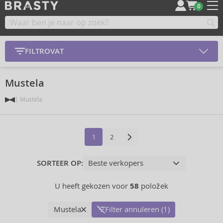
0
FILTROVAT
Mustela
Mustela
1
2
SORTEER OP:
U heeft gekozen voor
58
položek
Mustela
Filter annuleren (1)