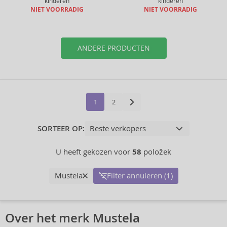
kinderen
kinderen
NIET VOORRADIG
NIET VOORRADIG
ANDERE PRODUCTEN
1
2
SORTEER OP:
U heeft gekozen voor
58
položek
Mustela
Filter annuleren (1)
Over het merk Mustela