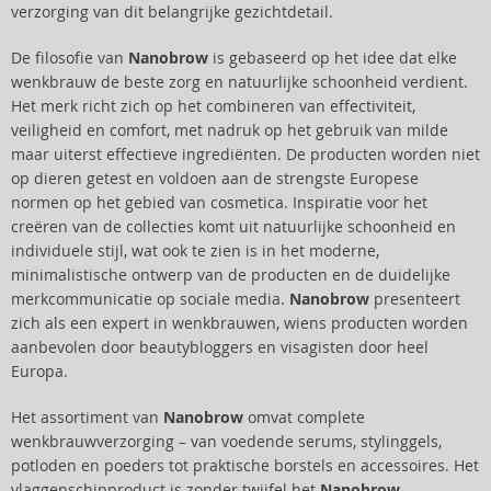
verzorging van dit belangrijke gezichtdetail.
De filosofie van
Nanobrow
is gebaseerd op het idee dat elke
wenkbrauw de beste zorg en natuurlijke schoonheid verdient.
Het merk richt zich op het combineren van effectiviteit,
veiligheid en comfort, met nadruk op het gebruik van milde
maar uiterst effectieve ingrediënten. De producten worden niet
op dieren getest en voldoen aan de strengste Europese
normen op het gebied van cosmetica. Inspiratie voor het
creëren van de collecties komt uit natuurlijke schoonheid en
individuele stijl, wat ook te zien is in het moderne,
minimalistische ontwerp van de producten en de duidelijke
merkcommunicatie op sociale media.
Nanobrow
presenteert
zich als een expert in wenkbrauwen, wiens producten worden
aanbevolen door beautybloggers en visagisten door heel
Europa.
Het assortiment van
Nanobrow
omvat complete
wenkbrauwverzorging – van voedende serums, stylinggels,
potloden en poeders tot praktische borstels en accessoires. Het
vlaggenschipproduct is zonder twijfel het
Nanobrow