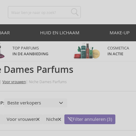
HAAR
HUID EN LICHAAM
MAKE-UP
TOP PARFUMS
COSMETICA
IN DE AANBIEDING
IN ACTIE
e Dames Parfums
Voor vrouwen
Niche Dames Parfums
P:
Voor vrouwen
Niche
Filter annuleren (3)