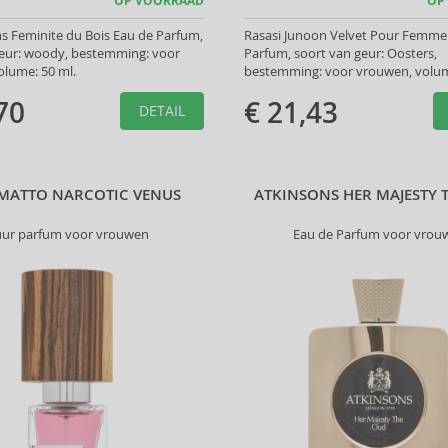
OP VOORRAAD
OP
s Feminite du Bois Eau de Parfum,
Rasasi Junoon Velvet Pour Femme
geur: woody, bestemming: voor
Parfum, soort van geur: Oosters,
olume: 50 ml.
bestemming: voor vrouwen, volum
70
€ 21,43
DETAIL
MATTO NARCOTIC VENUS
ATKINSONS HER MAJESTY 
ur parfum voor vrouwen
Eau de Parfum voor vrou