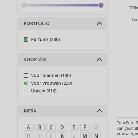
TOM
Ea
PORTFOLIO
Parfums (230)
VOOR WIE
Voor mannen (130)
Voor vrouwen (230)
Unisex (616)
MERK
Tom Ford Bl
A
B
C
D
E
F
G
van geur: 
vrouwen, v
H
I
J
K
L
M
N