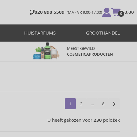
020 890 5509
€ 0,00
(MA - VR 9:00-17:00)
0
HUISPARFUMS
GROOTHANDEL
MEEST GEWILD
COSMETICAPRODUCTEN
1
2
…
8
U heeft gekozen voor
230
položek