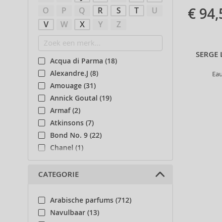
€ 94,
O
P
Q
R
S
T
U
V
W
X
Y
Z
SERGE 
Acqua di Parma (18)
Alexandre.J (8)
Ea
Amouage (31)
Annick Goutal (19)
Armaf (2)
Atkinsons (7)
Bond No. 9 (22)
Chanel (1)
Creed (17)
Diptyque (7)
CATEGORIE
Dolce & Gabbana (1)
Etat Libre d’Orange (5)
Arabische parfums (712)
Floris (9)
Navulbaar (13)