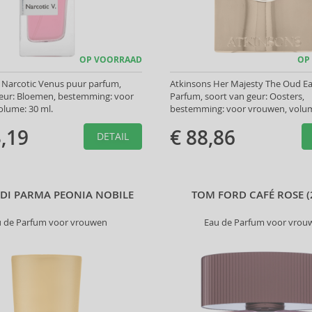
OP VOORRAAD
OP
Narcotic Venus puur parfum,
Atkinsons Her Majesty The Oud E
geur: Bloemen, bestemming: voor
Parfum, soort van geur: Oosters,
olume: 30 ml.
bestemming: voor vrouwen, volum
,19
€ 88,86
DETAIL
DI PARMA PEONIA NOBILE
TOM FORD CAFÉ ROSE (
u de Parfum voor vrouwen
Eau de Parfum voor vrou