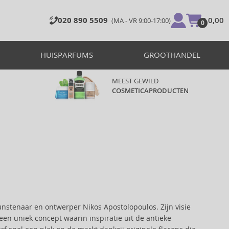
020 890 5509
€ 0,00
(MA - VR 9:00-17:00)
0
HUISPARFUMS
GROOTHANDEL
MEEST GEWILD
COSMETICAPRODUCTEN
kunstenaar en ontwerper Nikos Apostolopoulos. Zijn visie
en uniek concept waarin inspiratie uit de antieke