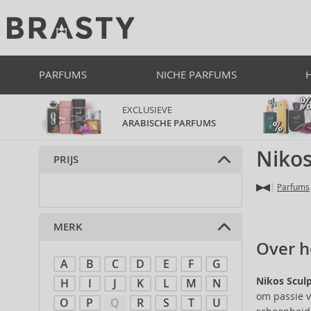
PARFUMS
NICHE PARFUMS
EXCLUSIEVE
ARABISCHE PARFUMS
Nikos
PRIJS
Parfums
MERK
Over h
A
B
C
D
E
F
G
Nikos Scul
H
I
J
K
L
M
N
om passie v
O
P
Q
R
S
T
U