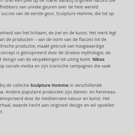
snel een plek op de markt dankzij originele flacons die
hebbers van unieke geuren over de hele wereld
 succes van de eerste geur, Sculpture Homme, die tot op
heid van het lichaam, de ziel en de kunst. Het merk legt
l van de producten – van de vorm van de flacons tot de
hische productie, maakt gebruik van hoogwaardige
oncept is geïnspireerd door de Griekse mythologie, de
t design van de verpakkingen tot uiting komt.
Nikos
p sociale media en zijn iconische campagnes die vaak
ij de collectie
Sculpture Homme
in verschillende
ma. Andere populaire producten zijn dames- en hereneau
 geïnspireerd door de mediterrane natuur en kunst. Het
rhaal, waarde hecht aan origineel design en wil opvallen
t.