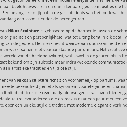
wordt gecombineerd met een moderne elegantie. Het merk verwierf 
n aan beeldhouwwerken en onmiskenbare geurcomposities die lief
 Een belangrijke mijlpaal in de geschiedenis van het merk was het
vandaag een icoon is onder de herengeuren.
e van
Nikos Sculpture
is gebaseerd op de harmonie tussen de schoon
p originaliteit en persoonlijkheid, wat tot uiting komt in elk detai
ing van de geuren. Het merk hecht waarde aan duurzaamheid en et
n en werkt samen met vooraanstaande parfumeurs. Het creatieve c
e wereld van de beeldhouwkunst, wat zowel in de geuren als in he
taat bekend om zijn subtiele maar indrukwekkende communicatie o
 aan artistieke tradities en tijdloze stijl.
iment van
Nikos Sculpture
richt zich voornamelijk op parfums, waarb
meeste bekendheid geniet als synoniem voor elegantie en charis
 en limited editions die regelmatig nieuwe geurervaringen bieden,
ideale keuze voor iedereen die op zoek is naar een geur met een ve
te door een unieke stijl die traditie met moderne elegantie verbind