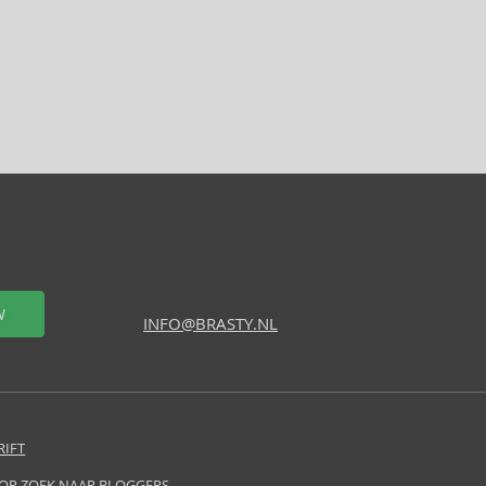
W
INFO@BRASTY.NL
RIFT
 OP ZOEK NAAR BLOGGERS