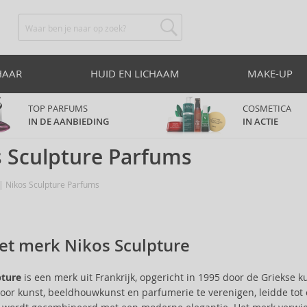
HAAR
HUID EN LICHAAM
MAKE-UP
TOP PARFUMS
COSMETICA
IN DE AANBIEDING
IN ACTIE
 Sculpture Parfums
Nikos Sculpture Parfums
et merk Nikos Sculpture
pture
is een merk uit Frankrijk, opgericht in 1995 door de Griekse 
oor kunst, beeldhouwkunst en parfumerie te verenigen, leidde tot e