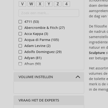
schoonheid 
V
W
X
Y
Z
4
doen denke
aanspreken.
de dag van 
4711 (53)
De filosofi
Abercrombie & Fitch (27)
de nadruk o
Acca Kappa (3)
samenstell
Acqua di Parma (105)
ingrediënte
Adam Levine (2)
natuur en d
Adolfo Dominguez (29)
Sculpture
s
Adyan (81)
eer betuigen
Afnan (90)
Het assort
Agent Provocateur (13)
volumes de 
Aigner (42)
VOLUME INSTELLEN
de toilette
Ajmal (87)
merk is de 
Al Haramain (182)
in de menig
Al Wataniah (82)
VRAAG HET DE EXPERTS
Alberta Ferretti (1)
Alexander McQueen (2)