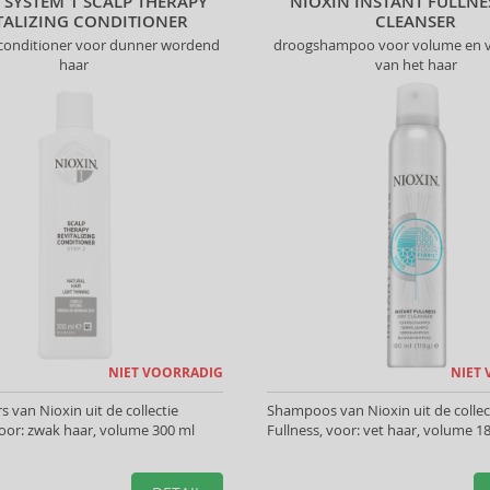
 SYSTEM 1 SCALP THERAPY
NIOXIN INSTANT FULLNE
TALIZING CONDITIONER
CLEANSER
conditioner voor dunner wordend
droogshampoo voor volume en v
haar
van het haar
NIET VOORRADIG
NIET
s van Nioxin uit de collectie
Shampoos van Nioxin uit de collec
oor: zwak haar, volume 300 ml
Fullness, voor: vet haar, volume 1