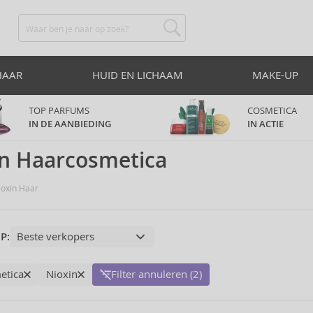
HAAR
HUID EN LICHAAM
MAKE-UP
TOP PARFUMS
COSMETICA
IN DE AANBIEDING
IN ACTIE
in Haarcosmetica
oxin Haar
P:
etica
Nioxin
Filter annuleren (2)