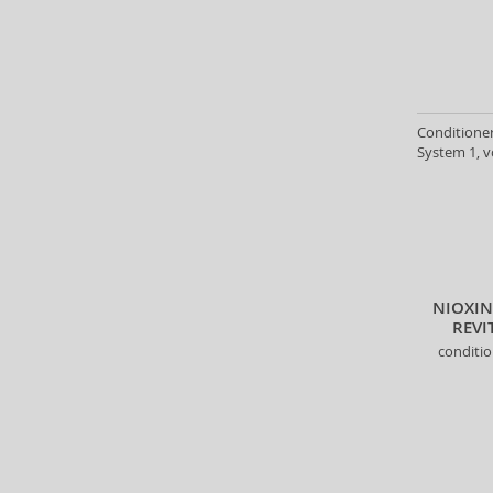
Dermacol (15)
Detangler (1)
Dr. Hauschka (5)
Ducray (14)
Echosline (55)
Conditioner
Eleven Australia (33)
System 1, v
Eucerin (5)
Eveline (4)
Fanola (188)
Foamie (8)
Fudge Professional (36)
NIOXIN
Furterer Professionnel (2)
REVI
GHD (6)
conditi
GK Hair (9)
Glynt (64)
Goldwell (321)
Graham Hill (7)
Head & Shoulders (5)