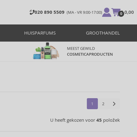
020 890 5509
€ 0,00
(MA - VR 9:00-17:00)
0
HUISPARFUMS
GROOTHANDEL
MEEST GEWILD
COSMETICAPRODUCTEN
1
2
U heeft gekozen voor
45
položek