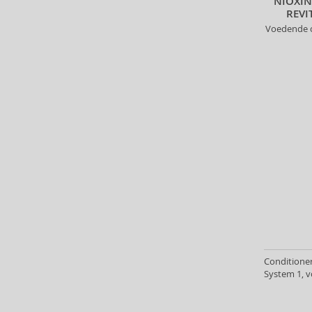
NIOXIN
L´Oréal Paris (16)
REVI
L´Oréal Professionnel (498)
Voedende 
M2 Beauté (1)
Macadamia (36)
Maria Nila (74)
Marlies Möller (56)
Martiderm (3)
Matrix (293)
Mielle (3)
Milk_Shake (138)
Missha (2)
Mixa (1)
Montibello (1)
Morfose (34)
Moroccanoil (1)
Conditioner
Mustela (7)
System 1, v
Nanoil (22)
Natucain (2)