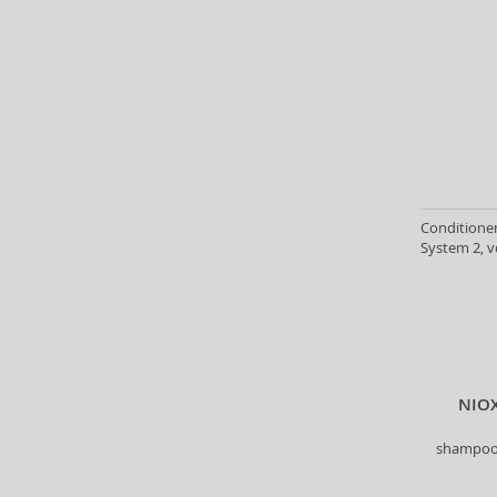
Heimish (2)
Herbaria (1)
HH Simonsen (3)
I.C.O.N. (5)
id HAIR (6)
Il Salone Milano (12)
Indola (45)
Inebrya (31)
Conditioner
Insight (73)
System 2, v
InvisiBobble (57)
ISDIN (1)
John Masters Organics (22)
Johnson's (3)
Joico (1)
Just For Men (6)
NIOX
K18 (15)
shampoo 
Kallos (144)
Kativa (25)