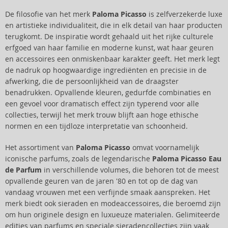
De filosofie van het merk
Paloma Picasso
is zelfverzekerde luxe
en artistieke individualiteit, die in elk detail van haar producten
terugkomt. De inspiratie wordt gehaald uit het rijke culturele
erfgoed van haar familie en moderne kunst, wat haar geuren
en accessoires een onmiskenbaar karakter geeft. Het merk legt
de nadruk op hoogwaardige ingrediënten en precisie in de
afwerking, die de persoonlijkheid van de draagster
benadrukken. Opvallende kleuren, gedurfde combinaties en
een gevoel voor dramatisch effect zijn typerend voor alle
collecties, terwijl het merk trouw blijft aan hoge ethische
normen en een tijdloze interpretatie van schoonheid.
Het assortiment van
Paloma Picasso
omvat voornamelijk
iconische parfums, zoals de legendarische
Paloma Picasso Eau
de Parfum
in verschillende volumes, die behoren tot de meest
opvallende geuren van de jaren '80 en tot op de dag van
vandaag vrouwen met een verfijnde smaak aanspreken. Het
merk biedt ook sieraden en modeaccessoires, die beroemd zijn
om hun originele design en luxueuze materialen. Gelimiteerde
edities van parfums en speciale sieradencollecties zijn vaak