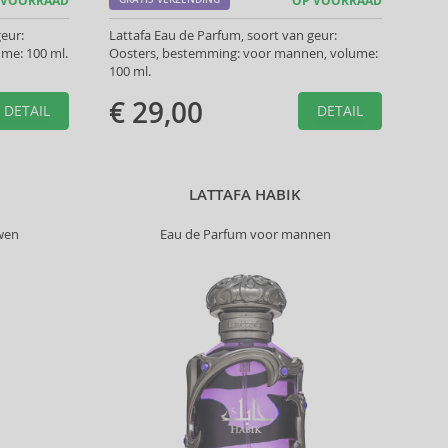
 VOORRAAD
OP VOORRAAD
eur:
Lattafa Eau de Parfum, soort van geur:
me: 100 ml.
Oosters, bestemming: voor mannen, volume:
100 ml.
€ 29,00
DETAIL
DETAIL
LATTAFA HABIK
wen
Eau de Parfum voor mannen