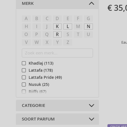
MERK
€ 35,
A
B
C
D
E
F
G
H
I
J
K
L
M
N
O
P
Q
R
S
T
U
V
W
X
Y
Z
Ea
Khadlaj (113)
Lattafa (178)
Lattafa Pride (49)
Nusuk (25)
Riiffs (67)
CATEGORIE
SOORT PARFUM
Arabische parfums (430)
GRATIS VE