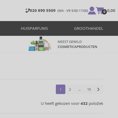
020 890 5509
€ 0,00
(MA - VR 9:00-17:00)
0
HUISPARFUMS
GROOTHANDEL
MEEST GEWILD
COSMETICAPRODUCTEN
1
2
…
15
U heeft gekozen voor
432
položek