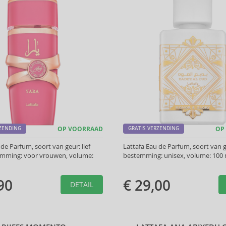
RZENDING
OP VOORRAAD
GRATIS VERZENDING
OP
 de Parfum, soort van geur: lief
Lattafa Eau de Parfum, soort van g
emming: voor vrouwen, volume:
bestemming: unisex, volume: 100 
90
€ 29,00
DETAIL