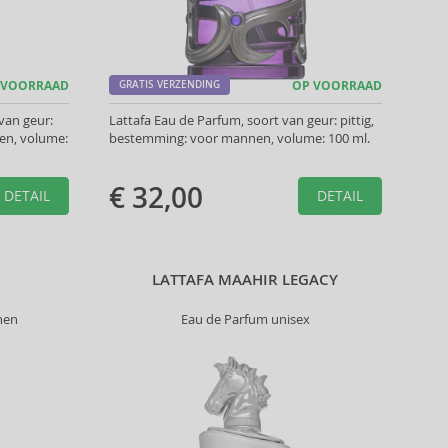
 VOORRAAD
GRATIS VERZENDING
OP VOORRAAD
van geur:
Lattafa Eau de Parfum, soort van geur: pittig,
en, volume:
bestemming: voor mannen, volume: 100 ml.
€ 32,00
DETAIL
DETAIL
LATTAFA MAAHIR LEGACY
nen
Eau de Parfum unisex