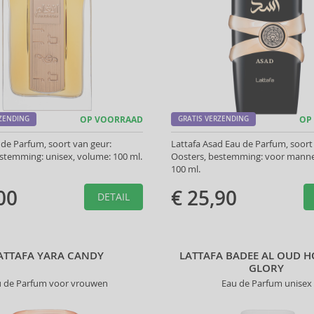
RZENDING
OP VOORRAAD
GRATIS VERZENDING
OP
 de Parfum, soort van geur:
Lattafa Asad Eau de Parfum, soort
stemming: unisex, volume: 100 ml.
Oosters, bestemming: voor manne
100 ml.
00
€ 25,90
DETAIL
ATTAFA YARA CANDY
LATTAFA BADEE AL OUD 
GLORY
u de Parfum voor vrouwen
Eau de Parfum unisex