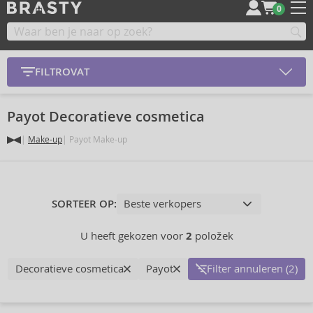
0
FILTROVAT
Payot Decoratieve cosmetica
Make-up
Payot Make-up
SORTEER OP:
U heeft gekozen voor
2
položek
Decoratieve cosmetica
Payot
Filter annuleren (2)