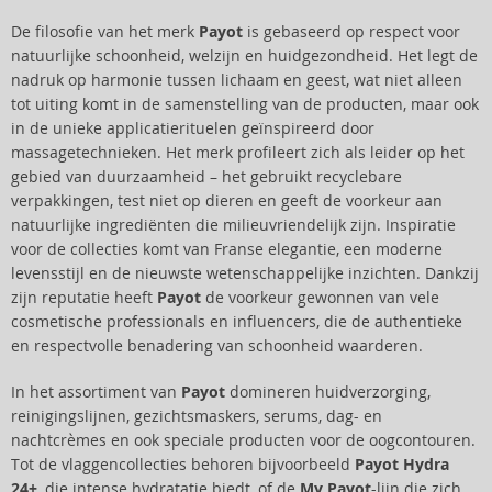
De filosofie van het merk
Payot
is gebaseerd op respect voor
natuurlijke schoonheid, welzijn en huidgezondheid. Het legt de
nadruk op harmonie tussen lichaam en geest, wat niet alleen
tot uiting komt in de samenstelling van de producten, maar ook
in de unieke applicatierituelen geïnspireerd door
massagetechnieken. Het merk profileert zich als leider op het
gebied van duurzaamheid – het gebruikt recyclebare
verpakkingen, test niet op dieren en geeft de voorkeur aan
natuurlijke ingrediënten die milieuvriendelijk zijn. Inspiratie
voor de collecties komt van Franse elegantie, een moderne
levensstijl en de nieuwste wetenschappelijke inzichten. Dankzij
zijn reputatie heeft
Payot
de voorkeur gewonnen van vele
cosmetische professionals en influencers, die de authentieke
en respectvolle benadering van schoonheid waarderen.
In het assortiment van
Payot
domineren huidverzorging,
reinigingslijnen, gezichtsmaskers, serums, dag- en
nachtcrèmes en ook speciale producten voor de oogcontouren.
Tot de vlaggencollecties behoren bijvoorbeeld
Payot Hydra
24+
, die intense hydratatie biedt, of de
My Payot
-lijn die zich