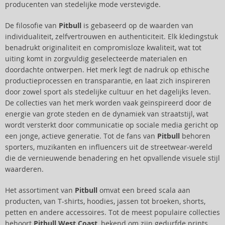
producenten van stedelijke mode verstevigde.
De filosofie van
Pitbull
is gebaseerd op de waarden van
individualiteit, zelfvertrouwen en authenticiteit. Elk kledingstuk
benadrukt originaliteit en compromisloze kwaliteit, wat tot
uiting komt in zorgvuldig geselecteerde materialen en
doordachte ontwerpen. Het merk legt de nadruk op ethische
productieprocessen en transparantie, en laat zich inspireren
door zowel sport als stedelijke cultuur en het dagelijks leven.
De collecties van het merk worden vaak geïnspireerd door de
energie van grote steden en de dynamiek van straatstijl, wat
wordt versterkt door communicatie op sociale media gericht op
een jonge, actieve generatie. Tot de fans van
Pitbull
behoren
sporters, muzikanten en influencers uit de streetwear-wereld
die de vernieuwende benadering en het opvallende visuele stijl
waarderen.
Het assortiment van
Pitbull
omvat een breed scala aan
producten, van T-shirts, hoodies, jassen tot broeken, shorts,
petten en andere accessoires. Tot de meest populaire collecties
behoort
Pitbull West Coast
, bekend om zijn gedurfde prints,