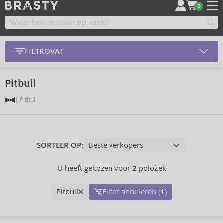
0
FILTROVAT
Pitbull
Pitbull
SORTEER OP:
U heeft gekozen voor
2
položek
Pitbull
Filter annuleren (1)