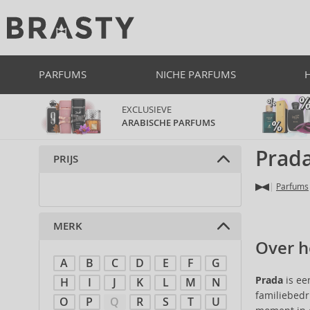
PARFUMS
NICHE PARFUMS
EXCLUSIEVE
ARABISCHE PARFUMS
Prad
PRIJS
Parfums
MERK
Over h
A
B
C
D
E
F
G
Prada
is ee
H
I
J
K
L
M
N
familiebedr
O
P
Q
R
S
T
U