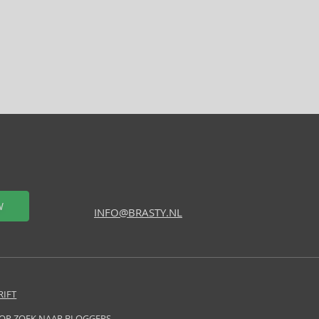
W
INFO@BRASTY.NL
RIFT
 OP ZOEK NAAR BLOGGERS