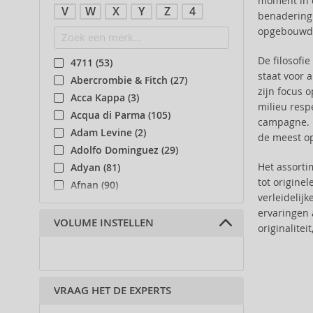
moment in d
V
W
X
Y
Z
4
benadering 
opgebouwd a
De filosofi
4711 (53)
staat voor 
Abercrombie & Fitch (27)
zijn focus 
Acca Kappa (3)
milieu respe
Acqua di Parma (105)
campagne. 
Adam Levine (2)
de meest o
Adolfo Dominguez (29)
Het assort
Adyan (81)
tot origine
Afnan (90)
verleidelijk
Agent Provocateur (13)
ervaringen 
Aigner (42)
VOLUME INSTELLEN
originalite
Ajmal (89)
Al Haramain (182)
Al Wataniah (82)
VRAAG HET DE EXPERTS
Alberta Ferretti (1)
Alexander McQueen (2)