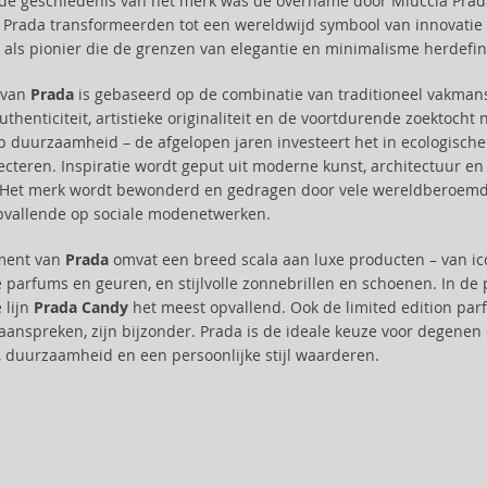
e geschiedenis van het merk was de overname door Miuccia Prada 
Prada transformeerden tot een wereldwijd symbool van innovatie en
ls pionier die de grenzen van elegantie en minimalisme herdefini
e van
Prada
is gebaseerd op de combinatie van traditioneel vakmansc
authenticiteit, artistieke originaliteit en de voortdurende zoekto
op duurzaamheid – de afgelopen jaren investeert het in ecologisch
cteren. Inspiratie wordt geput uit moderne kunst, architectuur en st
Het merk wordt bewonderd en gedragen door vele wereldberoemdh
pvallende op sociale modenetwerken.
iment van
Prada
omvat een breed scala aan luxe producten – van i
le parfums en geuren, en stijlvolle zonnebrillen en schoenen. In de 
e lijn
Prada Candy
het meest opvallend. Ook de limited edition par
aanspreken, zijn bijzonder. Prada is de ideale keuze voor degenen
it, duurzaamheid en een persoonlijke stijl waarderen.