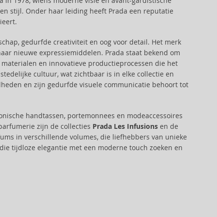
in 1978, wiens moderne visie en avant-gardistische
 stijl. Onder haar leiding heeft Prada een reputatie
eert.
hap, gedurfde creativiteit en oog voor detail. Het merk
cht naar nieuwe expressiemiddelen. Prada staat bekend om
e materialen en innovatieve productieprocessen die het
edelijke cultuur, wat zichtbaar is in elke collectie en
eden en zijn gedurfde visuele communicatie behoort tot
conische handtassen, portemonnees en modeaccessoires
parfumerie zijn de collecties
Prada Les Infusions
en de
fums in verschillende volumes, die liefhebbers van unieke
 die tijdloze elegantie met een moderne touch zoeken en