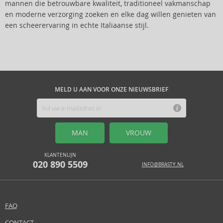
mannen die betrouwbare kwaliteit, traditioneel vakmanschap
en moderne verzorging zoeken en elke dag willen genieten van
een scheerervaring in echte Italiaanse stijl.
MELD U AAN VOOR ONZE NIEUWSBRIEF
MAN
VROUW
KLANTENLIJN
020 890 5509
INFO@BRASTY.NL
FAQ
CONTACT