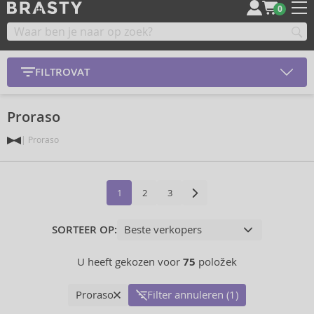
0
FILTROVAT
Proraso
Proraso
1
2
3
SORTEER OP:
U heeft gekozen voor
75
položek
Proraso
Filter annuleren (1)