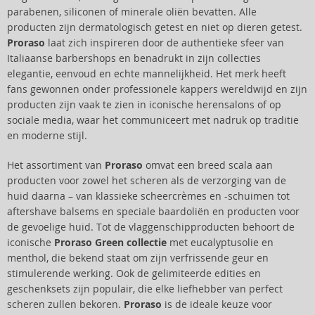
parabenen, siliconen of minerale oliën bevatten. Alle
producten zijn dermatologisch getest en niet op dieren getest.
Proraso
laat zich inspireren door de authentieke sfeer van
Italiaanse barbershops en benadrukt in zijn collecties
elegantie, eenvoud en echte mannelijkheid. Het merk heeft
fans gewonnen onder professionele kappers wereldwijd en zijn
producten zijn vaak te zien in iconische herensalons of op
sociale media, waar het communiceert met nadruk op traditie
en moderne stijl.
Het assortiment van
Proraso
omvat een breed scala aan
producten voor zowel het scheren als de verzorging van de
huid daarna – van klassieke scheercrèmes en -schuimen tot
aftershave balsems en speciale baardoliën en producten voor
de gevoelige huid. Tot de vlaggenschipproducten behoort de
iconische
Proraso Green collectie
met eucalyptusolie en
menthol, die bekend staat om zijn verfrissende geur en
stimulerende werking. Ook de gelimiteerde edities en
geschenksets zijn populair, die elke liefhebber van perfect
scheren zullen bekoren.
Proraso
is de ideale keuze voor