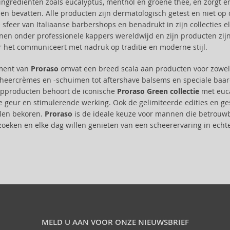
 ingrediënten zoals eucalyptus, menthol en groene thee, en zorgt 
iën bevatten. Alle producten zijn dermatologisch getest en niet op 
 sfeer van Italiaanse barbershops en benadrukt in zijn collecties 
en onder professionele kappers wereldwijd en zijn producten zijn 
 het communiceert met nadruk op traditie en moderne stijl.
iment van
Proraso
omvat een breed scala aan producten voor zowel 
cheercrèmes en -schuimen tot aftershave balsems en speciale baar
ipproducten behoort de iconische
Proraso Green collectie
met euca
e geur en stimulerende werking. Ook de gelimiteerde edities en ges
llen bekoren.
Proraso
is de ideale keuze voor mannen die betrouwb
zoeken en elke dag willen genieten van een scheerervaring in echte I
MELD U AAN VOOR ONZE NIEUWSBRIEF