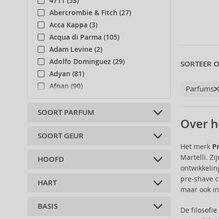
4711 (53)
Abercrombie & Fitch (27)
Acca Kappa (3)
Acqua di Parma (105)
Adam Levine (2)
Adolfo Dominguez (29)
SORTEER O
Adyan (81)
Afnan (90)
Parfums
Agent Provocateur (13)
Aigner (42)
SOORT PARFUM
Over h
Ajmal (87)
Al Haramain (182)
SOORT GEUR
Colognes (1)
Het merk
P
Al Wataniah (82)
Martelli. Z
HOOFD
Alberta Ferretti (1)
woody (1)
ontwikkelin
Alexander McQueen (2)
pre-shave c
HART
Alexandre.J (31)
komijn (1)
maar ook in
Alfred Sung (7)
saffraan (1)
BASIS
Alyssa Ashley (50)
ceder (1)
De filosofi