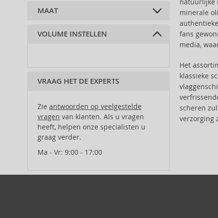
Amouage (75)
sandelhout (1)
natuurlijke
MAAT
minerale ol
rozen (1)
Amouroud (1)
authentieke
vanille (1)
Andy Warhol (2)
VOLUME INSTELLEN
fans gewonn
100 ml (1)
Anfar (61)
media, waar
Anfas (1)
Angel Schlesser (35)
Het assort
Animale (4)
klassieke s
VRAAG HET DE EXPERTS
vlaggensch
Anna Sui (22)
verfrissend
Annayake (14)
Zie
antwoorden op veelgestelde
scheren zu
Annick Goutal (49)
vragen
van klanten. Als u vragen
verzorging 
Antonio Banderas (69)
heeft, helpen onze specialisten u
Antonio Puig (8)
graag verder.
Aquolina (30)
Ma - Vr: 9:00 - 17:00
Arabiyat Prestige (68)
Aramis (14)
Ard Al Zaafaran (21)
Ariana Grande (18)
Aristocrazy (4)