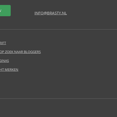
W
INFO@BRASTY.NL
RIFT
 OP ZOEK NAAR BLOGGERS
GINAS
HT MERKEN