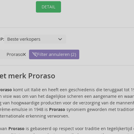
DETAIL
P:
Proraso
Filter annuleren (2)
et merk Proraso
roraso
komt uit Italië en heeft een geschiedenis die teruggaat tot 
ijn visie was om van het dagelijkse scheren een aangename en waar
g van hoogwaardige producten voor de verzorging van de mannenhu
rème-emulsie in 1948 is
Proraso
synoniem geworden met traditionel
ternationale erkenning verworven.
e van
Proraso
is gebaseerd op respect voor traditie en tegelijkertij