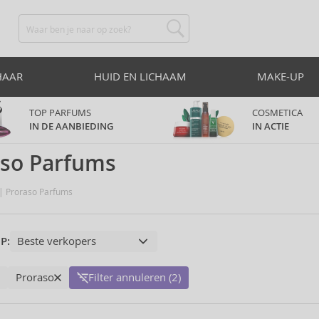
HAAR
HUID EN LICHAAM
MAKE-UP
TOP PARFUMS
COSMETICA
IN DE AANBIEDING
IN ACTIE
aso Parfums
Proraso Parfums
P:
Proraso
Filter annuleren (2)