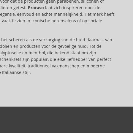
ervoor dat de producten geen parabenen, siliconen of
dieren getest.
Proraso
laat zich inspireren door de
elegantie, eenvoud en echte mannelijkheid. Het merk heeft
vaak te zien in iconische herensalons of op sociale
het scheren als de verzorging van de huid daarna – van
doliën en producten voor de gevoelige huid. Tot de
lyptusolie en menthol, die bekend staat om zijn
chenksets zijn populair, die elke liefhebber van perfect
are kwaliteit, traditioneel vakmanschap en moderne
taliaanse stijl.