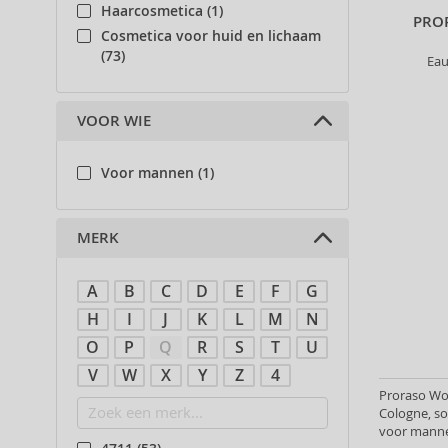
Haarcosmetica (1)
PRO
Cosmetica voor huid en lichaam
(73)
Eau
VOOR WIE
Voor mannen (1)
MERK
A
B
C
D
E
F
G
H
I
J
K
L
M
N
O
P
Q
R
S
T
U
V
W
X
Y
Z
4
Proraso Wo
Cologne, s
voor manne