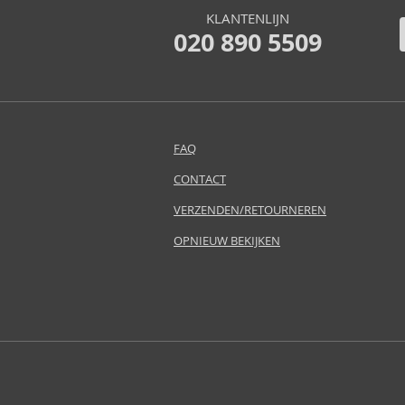
Armaf (286)
KLANTENLIJN
Armand Basi (19)
020 890 5509
Asdaaf (30)
Atkinsons (32)
Avril Lavigne (9)
Azha (37)
Baldessarini (35)
FAQ
Baldinini (1)
CONTACT
Balenciaga (3)
Balmain (7)
VERZENDEN/RETOURNEREN
Banana Republic (47)
OPNIEUW BEKIJKEN
Bath & Body Works (61)
Bebe (11)
Benetton (58)
Bentley (25)
Betsey Johnson (1)
Betty Boop (3)
Beverly Hills Polo Club (11)