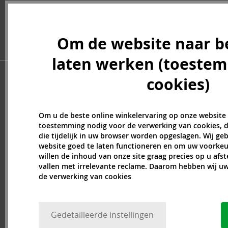
Beyonce (21)
Bijan (3)
Bill Blass (4)
Om de website naar b
Billie Eilish (5)
Blumarine (4)
laten werken (toeste
Bob Mackie (2)
cookies)
Bond No. 9 (84)
Boucheron (37)
Bourjois (1)
Om u de beste online winkelervaring op onze website
Britney Spears (41)
toestemming nodig voor de verwerking van cookies, d
Brut (1)
die tijdelijk in uw browser worden opgeslagen. Wij g
Bugatti (4)
website goed te laten functioneren en om uw voorkeu
willen de inhoud van onze site graag precies op u afs
Byblos (10)
vallen met irrelevante reclame. Daarom hebben wij 
Cadillac (3)
de verwerking van cookies
Caesars (1)
Calvin Klein (7)
Camara (33)
Gedetailleerde instellingen
Caramelo (1)