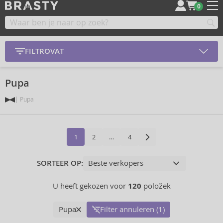
0
FILTROVAT
Pupa
Pupa
1
2
…
4
SORTEER OP:
U heeft gekozen voor
120
položek
Pupa
Filter annuleren (1)