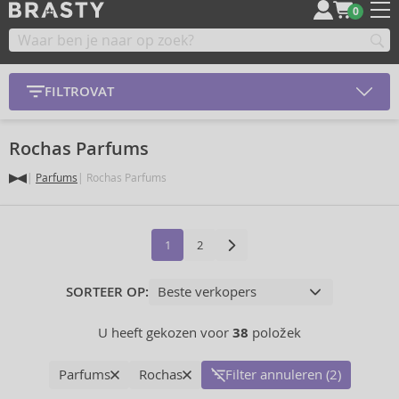
0
FILTROVAT
Rochas Parfums
Parfums
Rochas Parfums
1
2
SORTEER OP:
U heeft gekozen voor
38
položek
Parfums
Rochas
Filter annuleren (2)