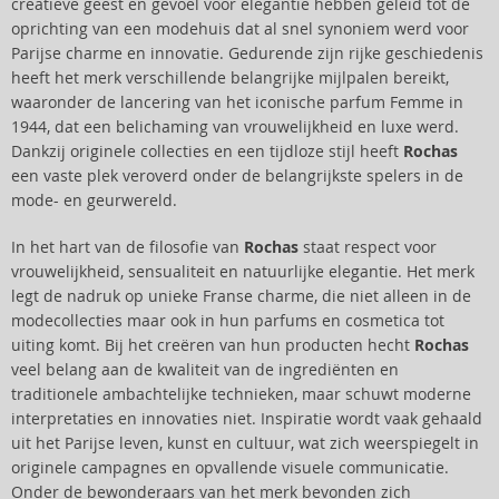
creatieve geest en gevoel voor elegantie hebben geleid tot de
oprichting van een modehuis dat al snel synoniem werd voor
Parijse charme en innovatie. Gedurende zijn rijke geschiedenis
heeft het merk verschillende belangrijke mijlpalen bereikt,
waaronder de lancering van het iconische parfum Femme in
1944, dat een belichaming van vrouwelijkheid en luxe werd.
Dankzij originele collecties en een tijdloze stijl heeft
Rochas
een vaste plek veroverd onder de belangrijkste spelers in de
mode- en geurwereld.
In het hart van de filosofie van
Rochas
staat respect voor
vrouwelijkheid, sensualiteit en natuurlijke elegantie. Het merk
legt de nadruk op unieke Franse charme, die niet alleen in de
modecollecties maar ook in hun parfums en cosmetica tot
uiting komt. Bij het creëren van hun producten hecht
Rochas
veel belang aan de kwaliteit van de ingrediënten en
traditionele ambachtelijke technieken, maar schuwt moderne
interpretaties en innovaties niet. Inspiratie wordt vaak gehaald
uit het Parijse leven, kunst en cultuur, wat zich weerspiegelt in
originele campagnes en opvallende visuele communicatie.
Onder de bewonderaars van het merk bevonden zich