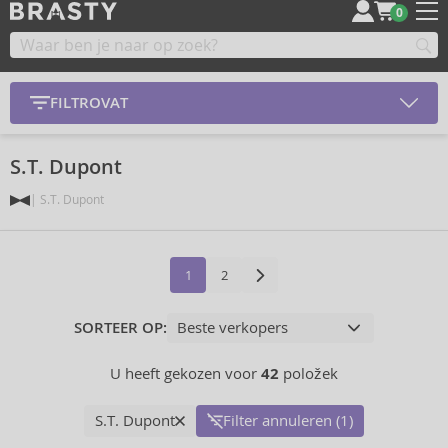
0
FILTROVAT
S.T. Dupont
S.T. Dupont
1
2
SORTEER OP:
U heeft gekozen voor
42
položek
S.T. Dupont
Filter annuleren (1)