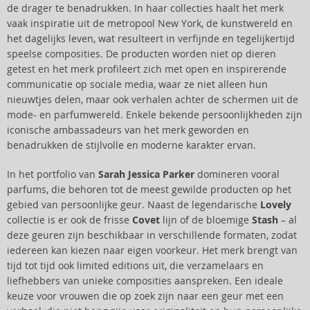
de drager te benadrukken. In haar collecties haalt het merk
vaak inspiratie uit de metropool New York, de kunstwereld en
het dagelijks leven, wat resulteert in verfijnde en tegelijkertijd
speelse composities. De producten worden niet op dieren
getest en het merk profileert zich met open en inspirerende
communicatie op sociale media, waar ze niet alleen hun
nieuwtjes delen, maar ook verhalen achter de schermen uit de
mode- en parfumwereld. Enkele bekende persoonlijkheden zijn
iconische ambassadeurs van het merk geworden en
benadrukken de stijlvolle en moderne karakter ervan.
In het portfolio van
Sarah Jessica Parker
domineren vooral
parfums, die behoren tot de meest gewilde producten op het
gebied van persoonlijke geur. Naast de legendarische
Lovely
collectie is er ook de frisse
Covet
lijn of de bloemige
Stash
– al
deze geuren zijn beschikbaar in verschillende formaten, zodat
iedereen kan kiezen naar eigen voorkeur. Het merk brengt van
tijd tot tijd ook limited editions uit, die verzamelaars en
liefhebbers van unieke composities aanspreken. Een ideale
keuze voor vrouwen die op zoek zijn naar een geur met een