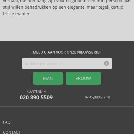
verhaal, die niet bang zijn voor originaliteit en hun persoonlijke
stijl willen benadrukken op een elegante, maar tegelijkertijd
frisse manier.
MELD U AAN VOOR ONZE NIEUWSBRIEF
MAN
VROUW
KLANTENLIJN
020 890 5509
INFO@BRASTY.NL
FAQ
CONTACT