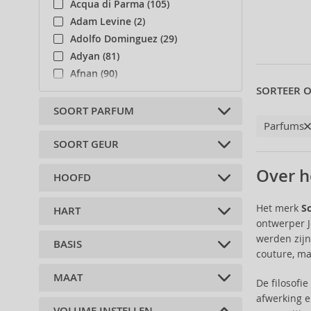
Acqua di Parma (105)
Adam Levine (2)
Adolfo Dominguez (29)
Adyan (81)
Afnan (90)
SORTEER O
Agent Provocateur (13)
Aigner (42)
SOORT PARFUM
Parfums
Ajmal (87)
Al Haramain (182)
SOORT GEUR
Eau de Toilette (1)
Al Wataniah (82)
Over h
HOOFD
Alberta Ferretti (1)
citrus (1)
Alexander McQueen (2)
Het merk
S
HART
Alexandre.J (31)
vijgenbladeren (1)
ontwerper J
Alfred Sung (7)
mandarijn (1)
werden zijn
BASIS
Alyssa Ashley (50)
jeneverbessen (1)
roze peper (1)
couture, ma
Amouage (75)
kruidnagels (1)
yuzu (1)
MAAT
ambergris (1)
Amouroud (1)
zeewater (1)
De filosofi
witte muskus (1)
afwerking e
Andy Warhol (2)
pioenroos (1)