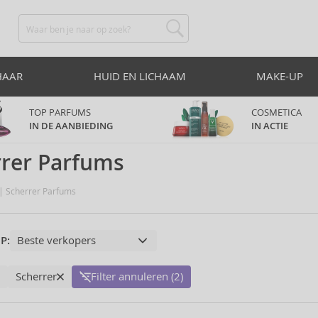
HAAR
HUID EN LICHAAM
MAKE-UP
TOP PARFUMS
COSMETICA
IN DE AANBIEDING
IN ACTIE
rrer Parfums
Scherrer Parfums
P:
Scherrer
Filter annuleren (2)