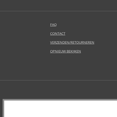
Atkinsons (32)
Avril Lavigne (9)
Azha (37)
Baldessarini (35)
FAQ
Baldinini (1)
CONTACT
Balenciaga (3)
Balmain (7)
VERZENDEN/RETOURNEREN
Banana Republic (47)
OPNIEUW BEKIJKEN
Bath & Body Works (61)
Bebe (11)
Benetton (58)
Bentley (25)
Betsey Johnson (1)
Betty Boop (3)
Beverly Hills Polo Club (11)
Beyonce (21)
Bijan (3)
Bill Blass (4)