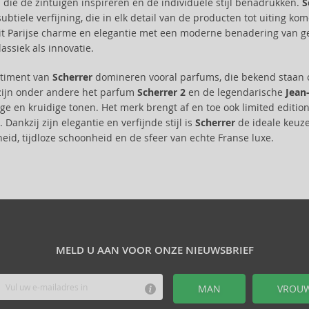
 die de zintuigen inspireren en de individuele stijl benadrukken.
S
 subtiele verfijning, die in elk detail van de producten tot uiting 
uit Parijse charme en elegantie met een moderne benadering van g
assiek als innovatie.
rtiment van
Scherrer
domineren vooral parfums, die bekend staan 
zijn onder andere het parfum
Scherrer 2
en de legendarische
Jean
ige en kruidige tonen. Het merk brengt af en toe ook limited edition
Dankzij zijn elegantie en verfijnde stijl is
Scherrer
de ideale keuze
heid, tijdloze schoonheid en de sfeer van echte Franse luxe.
MELD U AAN VOOR ONZE NIEUWSBRIEF
MAN
VROU