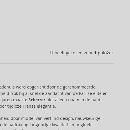
U heeft gekozen voor
1
položek
t modehuis werd opgericht door de gerenommeerde
heid trok hij al snel de aandacht van de Parijse elite en
r jaren maakte
Scherrer
niet alleen naam in de haute
r tijdloze Franse elegantie.
nheid door middel van verfijnd design, nauwkeurige
k de nadruk op langdurige kwaliteit en originele