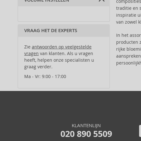
VOLUME INSTELLEN
composities
100 ml (1)
sandelhout (1)
Anfar (61)
traditie en
houtachtige noten (1)
Anfas (1)
inspiratie 
Angel Schlesser (35)
van zowel kl
Animale (4)
VRAAG HET DE EXPERTS
Anna Sui (22)
In het asso
Annayake (14)
producten 
Zie
antwoorden op veelgestelde
rijke bloem
Annick Goutal (49)
vragen
van klanten. Als u vragen
aanspreken. 
Antonio Banderas (69)
heeft, helpen onze specialisten u
persoonlijk
Antonio Puig (8)
graag verder.
Aquolina (30)
Ma - Vr: 9:00 - 17:00
Arabiyat Prestige (68)
Aramis (14)
Ard Al Zaafaran (21)
Ariana Grande (18)
Aristocrazy (4)
Armaf (286)
KLANTENLIJN
Armand Basi (19)
020 890 5509
Asdaaf (30)