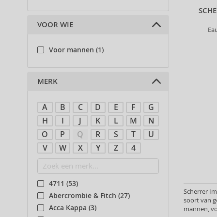
SCH
VOOR WIE
Ea
Voor mannen (1)
MERK
A
B
C
D
E
F
G
H
I
J
K
L
M
N
O
P
Q
R
S
T
U
V
W
X
Y
Z
4
4711 (53)
Scherrer I
Abercrombie & Fitch (27)
soort van g
Acca Kappa (3)
mannen, vo