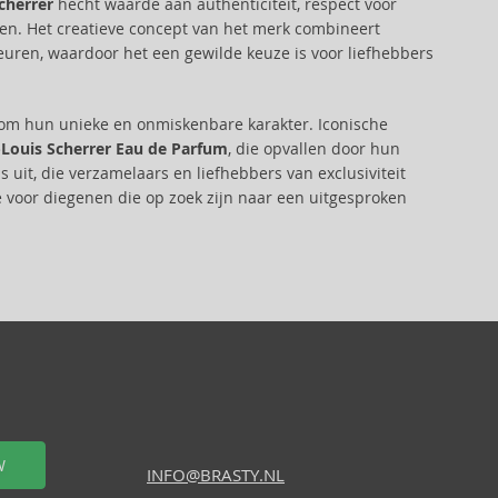
cherrer
hecht waarde aan authenticiteit, respect voor
komen. Het creatieve concept van het merk combineert
euren, waardoor het een gewilde keuze is voor liefhebbers
om hun unieke en onmiskenbare karakter. Iconische
-Louis Scherrer Eau de Parfum
, die opvallen door hun
s uit, die verzamelaars en liefhebbers van exclusiviteit
 voor diegenen die op zoek zijn naar een uitgesproken
W
INFO@BRASTY.NL