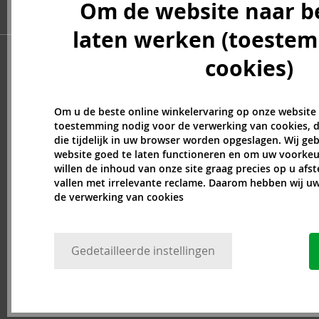
Om de website naar b
Billie Eilish (5)
Blumarine (4)
laten werken (toeste
Bob Mackie (2)
cookies)
Bond No. 9 (84)
Boucheron (37)
Bourjois (1)
Om u de beste online winkelervaring op onze website
Britney Spears (41)
toestemming nodig voor de verwerking van cookies, d
Brut (1)
die tijdelijk in uw browser worden opgeslagen. Wij g
Bugatti (4)
website goed te laten functioneren en om uw voorkeu
willen de inhoud van onze site graag precies op u afs
Byblos (10)
vallen met irrelevante reclame. Daarom hebben wij 
Cadillac (3)
de verwerking van cookies
Caesars (1)
Calvin Klein (7)
Camara (33)
Gedetailleerde instellingen
Caramelo (1)
Carner Barcelona (1)
Caron (15)
Carrera (9)