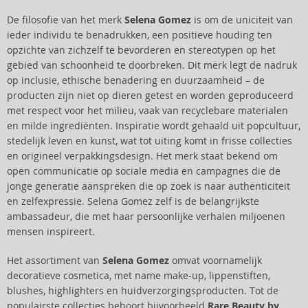
De filosofie van het merk
Selena Gomez
is om de uniciteit van
ieder individu te benadrukken, een positieve houding ten
opzichte van zichzelf te bevorderen en stereotypen op het
gebied van schoonheid te doorbreken. Dit merk legt de nadruk
op inclusie, ethische benadering en duurzaamheid – de
producten zijn niet op dieren getest en worden geproduceerd
met respect voor het milieu, vaak van recyclebare materialen
en milde ingrediënten. Inspiratie wordt gehaald uit popcultuur,
stedelijk leven en kunst, wat tot uiting komt in frisse collecties
en origineel verpakkingsdesign. Het merk staat bekend om
open communicatie op sociale media en campagnes die de
jonge generatie aanspreken die op zoek is naar authenticiteit
en zelfexpressie. Selena Gomez zelf is de belangrijkste
ambassadeur, die met haar persoonlijke verhalen miljoenen
mensen inspireert.
Het assortiment van
Selena Gomez
omvat voornamelijk
decoratieve cosmetica, met name make-up, lippenstiften,
blushes, highlighters en huidverzorgingsproducten. Tot de
populairste collecties behoort bijvoorbeeld
Rare Beauty by