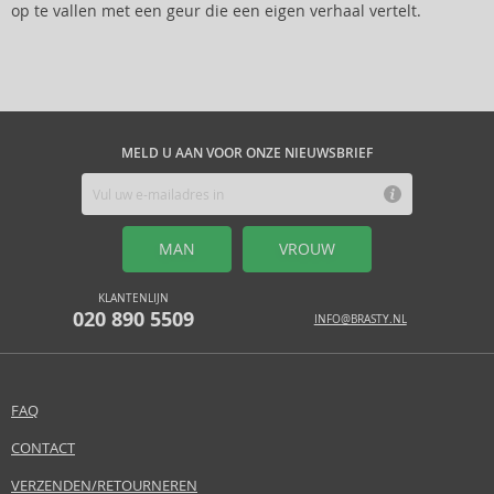
op te vallen met een geur die een eigen verhaal vertelt.
MELD U AAN VOOR ONZE NIEUWSBRIEF
MAN
VROUW
KLANTENLIJN
020 890 5509
INFO@BRASTY.NL
FAQ
CONTACT
VERZENDEN/RETOURNEREN