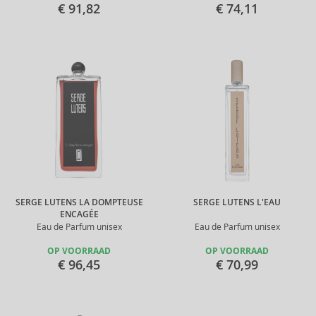
€ 91,82
€ 74,11
SERGE LUTENS LA DOMPTEUSE
SERGE LUTENS L'EAU
ENCAGÉE
Eau de Parfum unisex
Eau de Parfum unisex
OP VOORRAAD
OP VOORRAAD
€ 96,45
€ 70,99