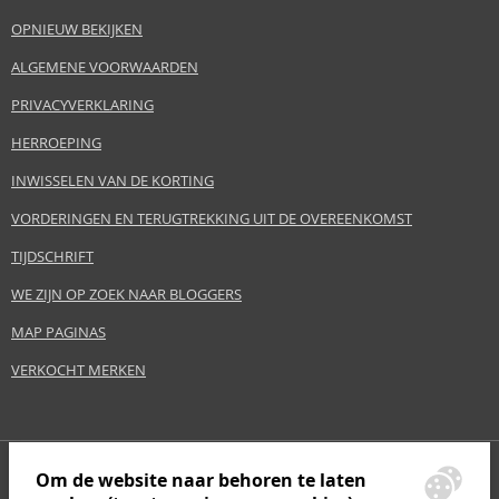
OPNIEUW BEKIJKEN
ALGEMENE VOORWAARDEN
PRIVACYVERKLARING
HERROEPING
INWISSELEN VAN DE KORTING
VORDERINGEN EN TERUGTREKKING UIT DE OVEREENKOMST
TIJDSCHRIFT
WE ZIJN OP ZOEK NAAR BLOGGERS
MAP PAGINAS
VERKOCHT MERKEN
Om de website naar behoren te laten