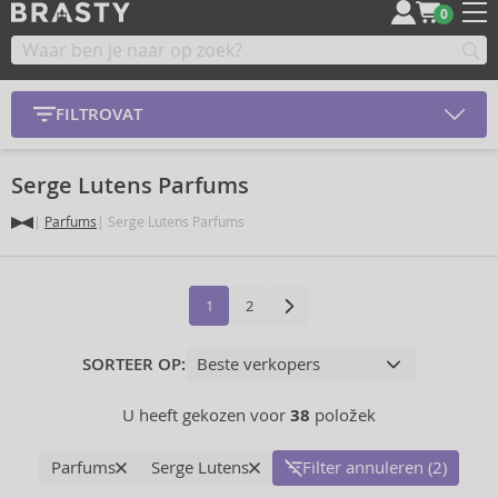
0
FILTROVAT
Serge Lutens Parfums
Parfums
Serge Lutens Parfums
1
2
SORTEER OP:
U heeft gekozen voor
38
položek
Parfums
Serge Lutens
Filter annuleren (2)