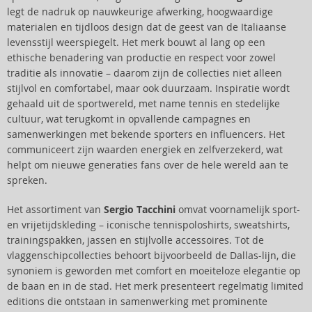
legt de nadruk op nauwkeurige afwerking, hoogwaardige
materialen en tijdloos design dat de geest van de Italiaanse
levensstijl weerspiegelt. Het merk bouwt al lang op een
ethische benadering van productie en respect voor zowel
traditie als innovatie – daarom zijn de collecties niet alleen
stijlvol en comfortabel, maar ook duurzaam. Inspiratie wordt
gehaald uit de sportwereld, met name tennis en stedelijke
cultuur, wat terugkomt in opvallende campagnes en
samenwerkingen met bekende sporters en influencers. Het
communiceert zijn waarden energiek en zelfverzekerd, wat
helpt om nieuwe generaties fans over de hele wereld aan te
spreken.
Het assortiment van
Sergio Tacchini
omvat voornamelijk sport-
en vrijetijdskleding – iconische tennispoloshirts, sweatshirts,
trainingspakken, jassen en stijlvolle accessoires. Tot de
vlaggenschipcollecties behoort bijvoorbeeld de Dallas-lijn, die
synoniem is geworden met comfort en moeiteloze elegantie op
de baan en in de stad. Het merk presenteert regelmatig limited
editions die ontstaan in samenwerking met prominente