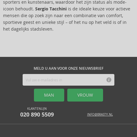
sporters en kunstenaars, waardoor het zijn status als mode-
icoon behoudt.
Sergio Tacchini
is de ideale keuze voor actieve
mensen die op zoek zijn naar een combinatie van comfort,
sportieve geest en unieke stijl – of het nu op het veld is of in
het dagelijks stadsleven.
MELD U AAN VOOR ONZE NIEUWSBRIEF
MAN
VROUW
KLANTENLIJN
020 890 5509
INFO@BRASTY.NL