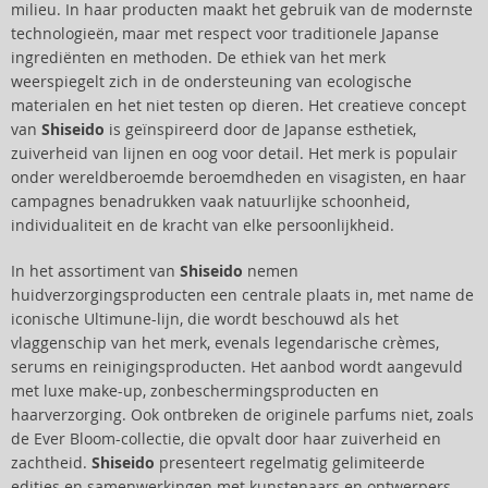
milieu. In haar producten maakt het gebruik van de modernste
technologieën, maar met respect voor traditionele Japanse
ingrediënten en methoden. De ethiek van het merk
weerspiegelt zich in de ondersteuning van ecologische
materialen en het niet testen op dieren. Het creatieve concept
van
Shiseido
is geïnspireerd door de Japanse esthetiek,
zuiverheid van lijnen en oog voor detail. Het merk is populair
onder wereldberoemde beroemdheden en visagisten, en haar
campagnes benadrukken vaak natuurlijke schoonheid,
individualiteit en de kracht van elke persoonlijkheid.
In het assortiment van
Shiseido
nemen
huidverzorgingsproducten een centrale plaats in, met name de
iconische Ultimune-lijn, die wordt beschouwd als het
vlaggenschip van het merk, evenals legendarische crèmes,
serums en reinigingsproducten. Het aanbod wordt aangevuld
met luxe make-up, zonbeschermingsproducten en
haarverzorging. Ook ontbreken de originele parfums niet, zoals
de Ever Bloom-collectie, die opvalt door haar zuiverheid en
zachtheid.
Shiseido
presenteert regelmatig gelimiteerde
edities en samenwerkingen met kunstenaars en ontwerpers,