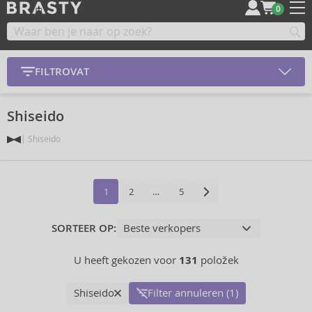
0
FILTROVAT
Shiseido
Shiseido
1
2
…
5
SORTEER OP:
U heeft gekozen voor
131
položek
Shiseido
Filter annuleren (1)