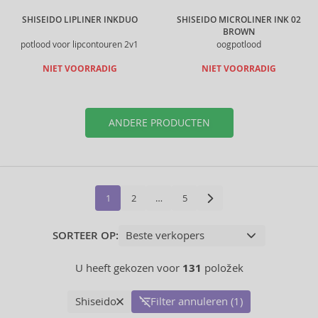
SHISEIDO LIPLINER INKDUO
SHISEIDO MICROLINER INK 02
BROWN
potlood voor lipcontouren 2v1
oogpotlood
NIET VOORRADIG
NIET VOORRADIG
ANDERE PRODUCTEN
1
2
…
5
SORTEER OP:
U heeft gekozen voor
131
položek
Shiseido
Filter annuleren (1)