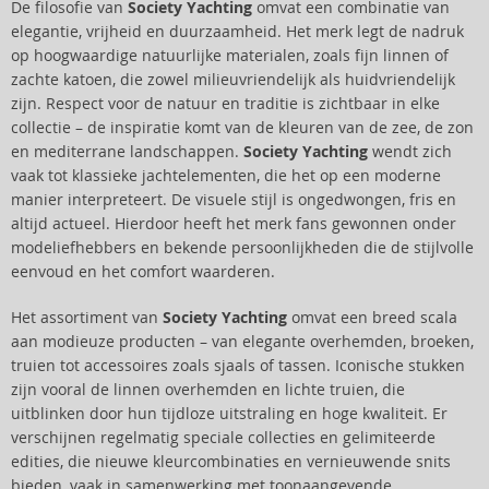
De filosofie van
Society Yachting
omvat een combinatie van
elegantie, vrijheid en duurzaamheid. Het merk legt de nadruk
op hoogwaardige natuurlijke materialen, zoals fijn linnen of
zachte katoen, die zowel milieuvriendelijk als huidvriendelijk
zijn. Respect voor de natuur en traditie is zichtbaar in elke
collectie – de inspiratie komt van de kleuren van de zee, de zon
en mediterrane landschappen.
Society Yachting
wendt zich
vaak tot klassieke jachtelementen, die het op een moderne
manier interpreteert. De visuele stijl is ongedwongen, fris en
altijd actueel. Hierdoor heeft het merk fans gewonnen onder
modeliefhebbers en bekende persoonlijkheden die de stijlvolle
eenvoud en het comfort waarderen.
Het assortiment van
Society Yachting
omvat een breed scala
aan modieuze producten – van elegante overhemden, broeken,
truien tot accessoires zoals sjaals of tassen. Iconische stukken
zijn vooral de linnen overhemden en lichte truien, die
uitblinken door hun tijdloze uitstraling en hoge kwaliteit. Er
verschijnen regelmatig speciale collecties en gelimiteerde
edities, die nieuwe kleurcombinaties en vernieuwende snits
bieden, vaak in samenwerking met toonaangevende