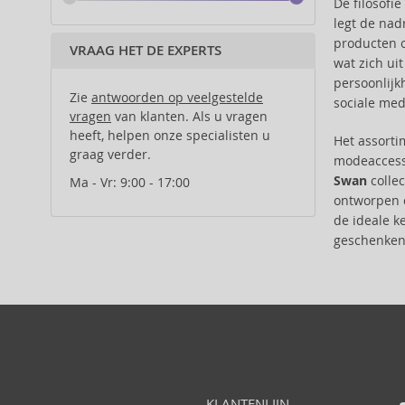
De filosofi
Anfar (61)
legt de nad
Anfas (1)
producten o
VRAAG HET DE EXPERTS
Angel Schlesser (35)
wat zich ui
Animale (4)
persoonlijk
Zie
Anna Sui (22)
antwoorden op veelgestelde
sociale med
vragen
van klanten. Als u vragen
Annayake (14)
heeft, helpen onze specialisten u
Het assort
Annick Goutal (49)
graag verder.
modeaccesso
Antonio Banderas (69)
Swan
collec
Ma - Vr: 9:00 - 17:00
Antonio Puig (8)
ontworpen o
Aquolina (30)
de ideale k
Arabiyat Prestige (68)
geschenken 
Aramis (14)
Ard Al Zaafaran (21)
Ariana Grande (18)
Aristocrazy (4)
Armaf (283)
Armand Basi (19)
Asdaaf (29)
KLANTENLIJN