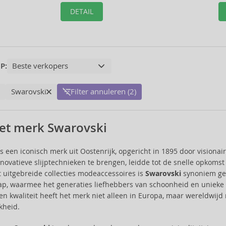
DETAIL
P:
Swarovski
Filter annuleren (2)
et merk Swarovski
s een iconisch merk uit Oostenrijk, opgericht in 1895 door visionai
innovatieve slijptechnieken te brengen, leidde tot de snelle opkoms
t uitgebreide collecties modeaccessoires is
Swarovski
synoniem ge
, waarmee het generaties liefhebbers van schoonheid en unieke st
en kwaliteit heeft het merk niet alleen in Europa, maar wereldwij
kheid.