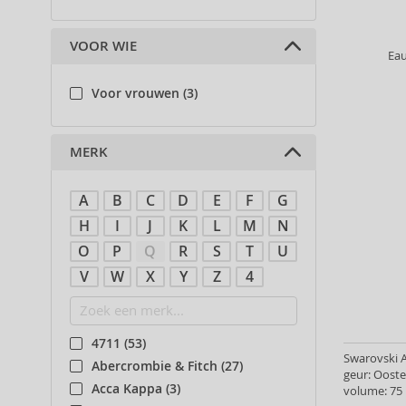
VOOR WIE
Ea
Voor vrouwen (3)
MERK
A
B
C
D
E
F
G
H
I
J
K
L
M
N
O
P
Q
R
S
T
U
V
W
X
Y
Z
4
4711 (53)
Swarovski A
Abercrombie & Fitch (27)
geur: Oost
Acca Kappa (3)
volume: 75 