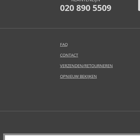
Atkinsons (31)
020 890 5509
Avril Lavigne (9)
Azha (37)
Baldessarini (35)
Baldinini (1)
Balenciaga (3)
FAQ
Balmain (7)
CONTACT
Banana Republic (47)
Bath & Body Works (61)
VERZENDEN/RETOURNEREN
Bebe (11)
OPNIEUW BEKIJKEN
Benetton (58)
Bentley (25)
Betsey Johnson (1)
Betty Boop (3)
Beverly Hills Polo Club (11)
Beyonce (21)
Bijan (3)
Bill Blass (4)