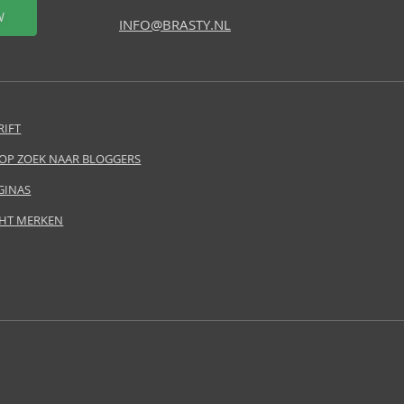
W
INFO@BRASTY.NL
RIFT
 OP ZOEK NAAR BLOGGERS
GINAS
HT MERKEN