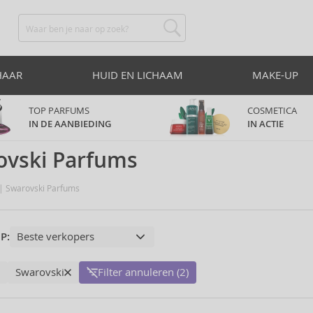
HAAR
HUID EN LICHAAM
MAKE-UP
TOP PARFUMS
COSMETICA
IN DE AANBIEDING
IN ACTIE
ovski Parfums
Swarovski Parfums
P:
Swarovski
Filter annuleren (2)