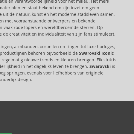
atie en verantwoordelijkheid voor het milieu. Het merk
materialen en staat bekend om zijn inzet om geen
tie uit de natuur, kunst en het moderne stadsleven samen,
samen met vooraanstaande ontwerpers en bekende
eren vaak rode lopers en wereldberoemde sterren. Op
 creativiteit en individualiteit van zijn fans stimuleert.
ingen, armbanden, oorbellen en ringen tot luxe horloges,
e productlijnen behoren bijvoorbeeld de
Swarovski Iconic
e regelmatig nieuwe trends en kleuren brengen. Elk stuk is
rlijkheid in het dagelijks leven te brengen.
Swarovski
is
oog springen, evenals voor liefhebbers van originele
nderlijk design.