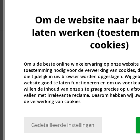
Billie Eilish (5)
Blumarine (4)
Om de website naar b
Bob Mackie (2)
Bond No. 9 (82)
laten werken (toeste
Boucheron (37)
cookies)
Bourjois (1)
Britney Spears (41)
Brut (1)
Om u de beste online winkelervaring op onze website
Bugatti (4)
toestemming nodig voor de verwerking van cookies, d
Byblos (10)
die tijdelijk in uw browser worden opgeslagen. Wij g
Cadillac (3)
website goed te laten functioneren en om uw voorkeu
willen de inhoud van onze site graag precies op u afs
Caesars (1)
vallen met irrelevante reclame. Daarom hebben wij 
Calvin Klein (7)
de verwerking van cookies
Camara (33)
Caramelo (1)
Carner Barcelona (1)
Gedetailleerde instellingen
Caron (15)
Carrera (9)