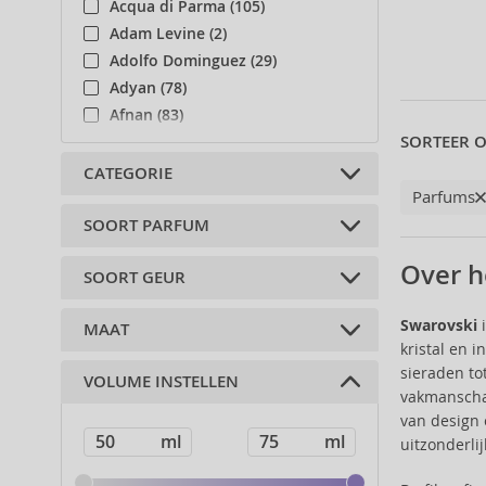
Acqua di Parma (105)
Adam Levine (2)
Adolfo Dominguez (29)
Adyan (78)
Afnan (83)
SORTEER O
Agent Provocateur (13)
Aigner (41)
CATEGORIE
Parfums
Ajmal (87)
Al Haramain (178)
SOORT PARFUM
Navulbaar (1)
Al Wataniah (79)
Navullen (1)
Over h
SOORT GEUR
Alberta Ferretti (1)
Geparfumeerde wateren (1)
Alexander McQueen (2)
Eau de Toilette (2)
Swarovski
i
MAAT
Alexandre.J (31)
Oosters (2)
kristal en 
Alfred Sung (7)
Bloemen (1)
sieraden to
VOLUME INSTELLEN
Alyssa Ashley (49)
75 ml (3)
vakmanschap
Amouage (75)
van design 
Amouroud (1)
uitzonderlij
Andy Warhol (2)