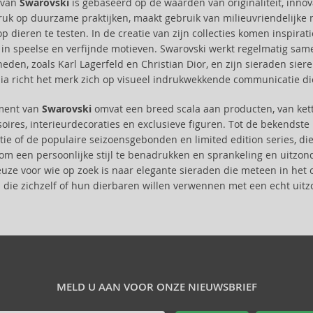
e van
Swarovski
is gebaseerd op de waarden van originaliteit, innov
ruk op duurzame praktijken, maakt gebruik van milieuvriendelijke 
p dieren te testen. In de creatie van zijn collecties komen inspira
t in speelse en verfijnde motieven. Swarovski werkt regelmatig 
heden, zoals Karl Lagerfeld en Christian Dior, en zijn sieraden si
ia richt het merk zich op visueel indrukwekkende communicatie die de
iment van
Swarovski
omvat een breed scala aan producten, van kett
ires, interieurdecoraties en exclusieve figuren. Tot de bekendst
tie of de populaire seizoensgebonden en limited edition series, di
m een persoonlijke stijl te benadrukken en sprankeling en uitzonde
euze voor wie op zoek is naar elegante sieraden die meteen in het 
die zichzelf of hun dierbaren willen verwennen met een echt uitzo
MELD U AAN VOOR ONZE NIEUWSBRIEF