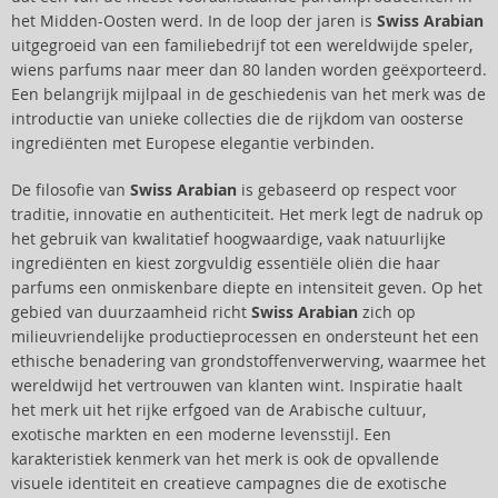
het Midden-Oosten werd. In de loop der jaren is
Swiss Arabian
uitgegroeid van een familiebedrijf tot een wereldwijde speler,
wiens parfums naar meer dan 80 landen worden geëxporteerd.
Een belangrijk mijlpaal in de geschiedenis van het merk was de
introductie van unieke collecties die de rijkdom van oosterse
ingrediënten met Europese elegantie verbinden.
De filosofie van
Swiss Arabian
is gebaseerd op respect voor
traditie, innovatie en authenticiteit. Het merk legt de nadruk op
het gebruik van kwalitatief hoogwaardige, vaak natuurlijke
ingrediënten en kiest zorgvuldig essentiële oliën die haar
parfums een onmiskenbare diepte en intensiteit geven. Op het
gebied van duurzaamheid richt
Swiss Arabian
zich op
milieuvriendelijke productieprocessen en ondersteunt het een
ethische benadering van grondstoffenverwerving, waarmee het
wereldwijd het vertrouwen van klanten wint. Inspiratie haalt
het merk uit het rijke erfgoed van de Arabische cultuur,
exotische markten en een moderne levensstijl. Een
karakteristiek kenmerk van het merk is ook de opvallende
visuele identiteit en creatieve campagnes die de exotische