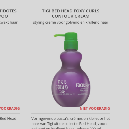
TIDOTES
TIGI BED HEAD FOXY CURLS
POO
CONTOUR CREAM
zwakt haar
styling creme voor golvend en krullend haar
 VOORRADIG
NIET VOORRADIG
 Bed Head,
Vormgevende pasta's, crèmes en klei voor het
haar van Tigi uit de collectie Bed Head, voor:
golvend en krullend haar, volume 200 ml