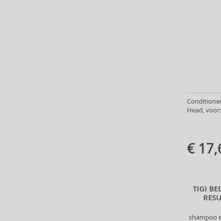
Head & Shoulders (5)
Heimish (2)
Herbaria (1)
HH Simonsen (3)
I.C.O.N. (5)
id HAIR (6)
Il Salone Milano (12)
Indola (45)
Conditioners
Inebrya (31)
Head, voor:
Insight (73)
InvisiBobble (57)
ISDIN (1)
€ 17,
John Masters Organics (22)
Johnson's (3)
Joico (1)
TIGI B
Just For Men (6)
RES
K18 (15)
Kallos (144)
shampoo en