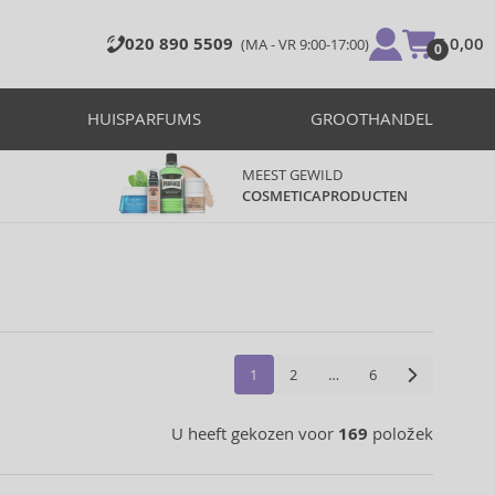
020 890 5509
€ 0,00
(MA - VR 9:00-17:00)
0
HUISPARFUMS
GROOTHANDEL
MEEST GEWILD
COSMETICAPRODUCTEN
1
2
…
6
U heeft gekozen voor
169
položek