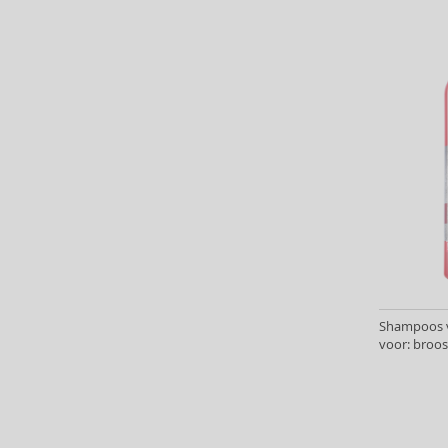
Kativa (25)
Kemon (178)
Kerasilk (28)
Kérastase (294)
Kevin Murphy (78)
Klorane (15)
KMS (40)
L’ANZA (85)
L'Occitane (2)
La Riché (3)
La Roche-Posay (3)
Label.M (80)
Lakmé (147)
Shampoos va
Layrite (9)
voor: broos
Lazartigue (17)
Leonor Greyl (14)
Lisap (1)
Living Proof (22)