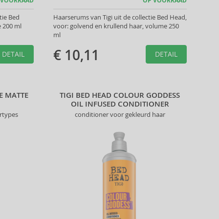
 VOORRAAD
OP VOORRAAD
ctie Bed
Haarserums van Tigi uit de collectie Bed Head,
e 200 ml
voor: golvend en krullend haar, volume 250
ml
€ 10,11
DETAIL
DETAIL
VE MATTE
TIGI BED HEAD COLOUR GODDESS
OIL INFUSED CONDITIONER
rtypes
conditioner voor gekleurd haar