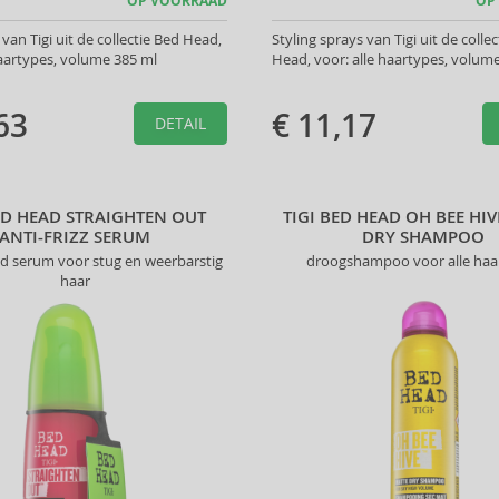
OP VOORRAAD
OP
van Tigi uit de collectie Bed Head,
Styling sprays van Tigi uit de colle
haartypes, volume 385 ml
Head, voor: alle haartypes, volum
63
€ 11,17
DETAIL
BED HEAD STRAIGHTEN OUT
TIGI BED HEAD OH BEE HI
ANTI-FRIZZ SERUM
DRY SHAMPOO
 serum voor stug en weerbarstig
droogshampoo voor alle haa
haar