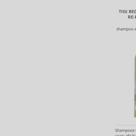
Londa Professional (113)
TIGI B
L´Oréal Paris (16)
RE-
L´Oréal Professionnel (498)
M2 Beauté (1)
shampoo en
Macadamia (36)
Maria Nila (74)
Marlies Möller (56)
Martiderm (3)
Matrix (293)
Mielle (3)
Milk_Shake (138)
Missha (2)
Mixa (1)
Montibello (1)
Morfose (34)
Moroccanoil (1)
Mustela (7)
Shampoos va
Nanoil (22)
voor: alle 