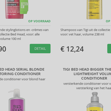
OP VOORRAAD
OP
de stylinglotions en -crèmes van
Shampoos van Tigi uit de collectie
collectie Bed Head, voor: alle
voor: vet haar, volume 238 ml
 volume 100 ml
90
€ 12,24
DETAIL
BED HEAD SERIAL BLONDE
TIGI BED HEAD BIGGER TH
TORING CONDITIONER
LIGHTWEIGHT VOLU
CONDITIONER
e conditioner voor blond haar
versterkende conditioner voor 
versterking van het haa