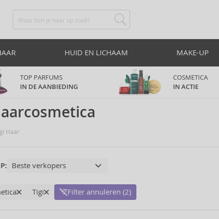
HAAR
HUID EN LICHAAM
MAKE-UP
TOP PARFUMS
COSMETICA
IN DE AANBIEDING
IN ACTIE
Haarcosmetica
gi Haar
P:
etica
Tigi
Filter annuleren (2)