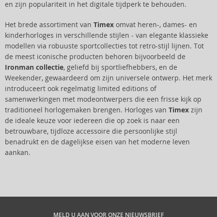
en zijn populariteit in het digitale tijdperk te behouden.
Het brede assortiment van
Timex
omvat heren-, dames- en
kinderhorloges in verschillende stijlen - van elegante klassieke
modellen via robuuste sportcollecties tot retro-stijl lijnen. Tot
de meest iconische producten behoren bijvoorbeeld de
Ironman collectie
, geliefd bij sportliefhebbers, en de
Weekender, gewaardeerd om zijn universele ontwerp. Het merk
introduceert ook regelmatig limited editions of
samenwerkingen met modeontwerpers die een frisse kijk op
traditioneel horlogemaken brengen. Horloges van
Timex
zijn
de ideale keuze voor iedereen die op zoek is naar een
betrouwbare, tijdloze accessoire die persoonlijke stijl
benadrukt en de dagelijkse eisen van het moderne leven
aankan.
MELD U AAN VOOR ONZE NIEUWSBRIEF