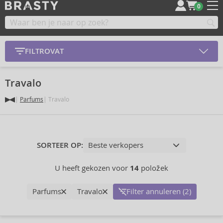
0
FILTROVAT
Travalo
Parfums
Travalo
SORTEER OP:
U heeft gekozen voor
14
položek
Parfums
Travalo
Filter annuleren (2)