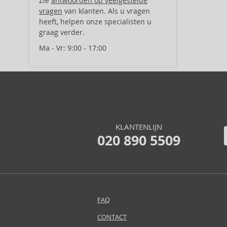
Zie
antwoorden op veelgestelde
vragen
van klanten. Als u vragen
heeft, helpen onze specialisten u
graag verder.
Ma - Vr: 9:00 - 17:00
KLANTENLIJN
020 890 5509
FAQ
CONTACT