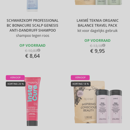
SCHWARZKOPF PROFESSIONAL
LAKMÉ TEKNIA ORGANIC
BC BONACURE SCALP GENESIS
BALANCE TRAVEL PACK
ANTI-DANDRUFF SHAMPOO
kit voor dagelijks gebruik
shampoo tegen roos
OP VOORRAAD
€ 13,18
OP VOORRAAD
€ 9,95
€ 10,83
€ 8,64
VERKOOP
VERKOOP
KORTING 20 %
KORTING 18 %