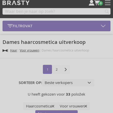
0
FILTROVAT
Dames haarcosmetica uitverkoop
Haar
Voor vrouwen
Dames haarcosmetica uitverkoop
1
2
SORTEER OP:
U heeft gekozen voor
33
položek
Haarcosmetica
Voor vrouwen