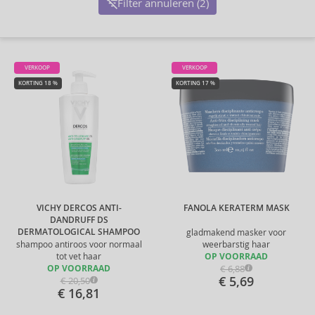
Filter annuleren (2)
VERKOOP
VERKOOP
KORTING 18 %
KORTING 17 %
VICHY DERCOS ANTI-
FANOLA KERATERM MASK
DANDRUFF DS
DERMATOLOGICAL SHAMPOO
gladmakend masker voor
shampoo antiroos voor normaal
weerbarstig haar
tot vet haar
OP VOORRAAD
€ 6,88
OP VOORRAAD
€ 5,69
€ 20,50
€ 16,81