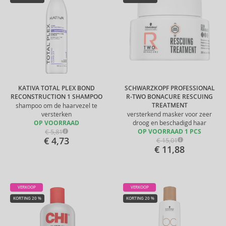
KATIVA TOTAL PLEX BOND
SCHWARZKOPF PROFESSIONAL
RECONSTRUCTION 1 SHAMPOO
R-TWO BONACURE RESCUING
TREATMENT
shampoo om de haarvezel te
versterken
versterkend masker voor zeer
OP VOORRAAD
droog en beschadigd haar
€ 5,81
OP VOORRAAD 1 PCS
€ 4,73
€ 15,01
€ 11,88
VERKOOP
VERKOOP
KORTING 20 %
KORTING 20 %