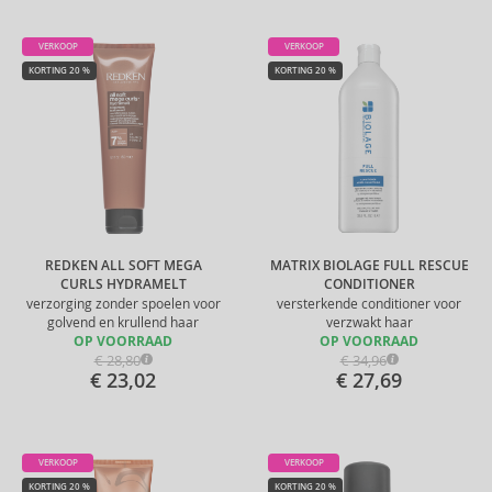
VERKOOP
VERKOOP
KORTING 20 %
KORTING 20 %
REDKEN ALL SOFT MEGA
MATRIX BIOLAGE FULL RESCUE
CURLS HYDRAMELT
CONDITIONER
verzorging zonder spoelen voor
versterkende conditioner voor
golvend en krullend haar
verzwakt haar
OP VOORRAAD
OP VOORRAAD
€ 28,80
€ 34,96
€ 23,02
€ 27,69
VERKOOP
VERKOOP
KORTING 20 %
KORTING 20 %