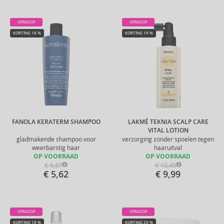
VERKOOP
VERKOOP
KORTING 18 %
KORTING 19 %
FANOLA KERATERM SHAMPOO
LAKMÉ TEKNIA SCALP CARE
VITAL LOTION
gladmakende shampoo voor
verzorging zonder spoelen tegen
weerbarstig haar
haaruitval
OP VOORRAAD
OP VOORRAAD
€ 6,87
€ 12,45
€ 5,62
€ 9,99
VERKOOP
VERKOOP
KORTING 18 %
KORTING 20 %