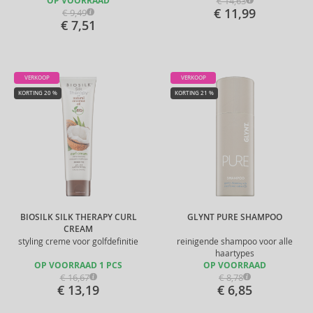
€ 14,63
OP VOORRAAD
€ 11,99
€ 9,49
€ 7,51
VERKOOP
VERKOOP
KORTING 20 %
KORTING 21 %
BIOSILK SILK THERAPY CURL
GLYNT PURE SHAMPOO
CREAM
styling creme voor golfdefinitie
reinigende shampoo voor alle
haartypes
OP VOORRAAD 1 PCS
OP VOORRAAD
€ 16,67
€ 8,78
€ 13,19
€ 6,85