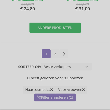
OP VOORRAAD 3 PCS
OP VOORRAAD 3 PCS
€ 31,32
€ 39,14
€ 24,80
€ 31,00
ANDERE PRODUCTEN
1
2
SORTEER OP:
U heeft gekozen voor
33
položek
Haarcosmetica
Voor vrouwen
Filter annuleren (2)