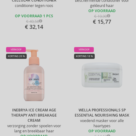
CELLULAR CONDITIONER
beschermende conditioner voor
conditioner tegen roos
gekleurd haar
OP VOORRAAD
€ 19,90
OP VOORRAAD 1 PCS
€ 15,77
€ 40,58
€ 32,14
VERKOOP
VERKOOP
KORTING 20 %
KORTING 18 %
INEBRYA ICE CREAM AGE
WELLA PROFESSIONALS SP
THERAPY ANTI BREAKAGE
ESSENTIAL NOURISHING MASK
CREAM
voedend masker voor alle
verzorging zonder spoelen voor
haartypes
lang en breekbaar haar
OP VOORRAAD