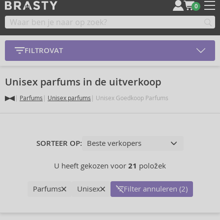
0
FILTROVAT
Unisex parfums in de uitverkoop
Parfums
Unisex parfums
Unisex Goedkoop Parfums
SORTEER OP:
U heeft gekozen voor
21
položek
Parfums
Unisex
Filter annuleren (2)