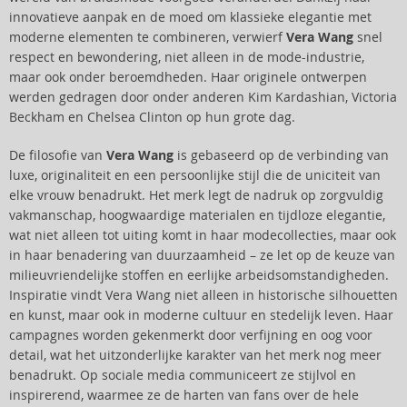
innovatieve aanpak en de moed om klassieke elegantie met
moderne elementen te combineren, verwierf
Vera Wang
snel
respect en bewondering, niet alleen in de mode-industrie,
maar ook onder beroemdheden. Haar originele ontwerpen
werden gedragen door onder anderen Kim Kardashian, Victoria
Beckham en Chelsea Clinton op hun grote dag.
De filosofie van
Vera Wang
is gebaseerd op de verbinding van
luxe, originaliteit en een persoonlijke stijl die de uniciteit van
elke vrouw benadrukt. Het merk legt de nadruk op zorgvuldig
vakmanschap, hoogwaardige materialen en tijdloze elegantie,
wat niet alleen tot uiting komt in haar modecollecties, maar ook
in haar benadering van duurzaamheid – ze let op de keuze van
milieuvriendelijke stoffen en eerlijke arbeidsomstandigheden.
Inspiratie vindt Vera Wang niet alleen in historische silhouetten
en kunst, maar ook in moderne cultuur en stedelijk leven. Haar
campagnes worden gekenmerkt door verfijning en oog voor
detail, wat het uitzonderlijke karakter van het merk nog meer
benadrukt. Op sociale media communiceert ze stijlvol en
inspirerend, waarmee ze de harten van fans over de hele